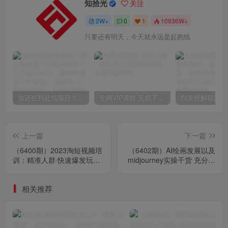
知拾光
关注
2W+
0
1
10936W+
只要还有明天，今天就永远是起跑线
你还在到处找项目？还在当韭菜？我靠卖项目一个月收入5万+，曾经我也是个失败者。
全网VIP课程 无损下载~
上一篇
下一篇
（6400期）2023淘短视频培
（6402期）AI绘画发展以及
训：精准人群·快速爆发玩
midjourney实操干货 充分掌
法，淘短小白也可操作！
握midjiurney的应用！
相关推荐