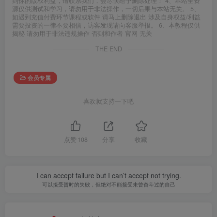
到你的版权利益，请联系我们，会尽快给予删除处理！ 4、本站全资
源仅供测试和学习，请勿用于非法操作，一切后果与本站无关。 5、
如遇到充值付费环节课程或软件 请马上删除退出 涉及自身权益/利益
需要投资的一律不要相信，访客发现请向客服举报。 6、本教程仅供
揭秘 请勿用于非法违规操作 否则和作者 官网 无关
THE END
会员专属
喜欢就支持一下吧
点赞
108
分享
收藏
I can accept failure but I can’t accept not trying.
可以接受暂时的失败，但绝对不能接受未曾奋斗过的自己