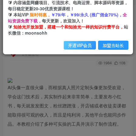
🔰 内容涵盖网赚项目、引流技术、电商运营、脚本源码等资源，
每日稳定更新20-30优质资源课程！
🔰 本站VIP
限时特惠，
￥79/年，￥99/永久 (推广佣金70%)，
全
首页
创业课程
会员专属
正文
站资源免费下载，
每天更新，欢迎加入！
🔰
知拾光开放加盟，搭建一个和知拾光一样的知识付费平台，
站
（6398期）小红书AI定制头像项目，保姆级教
长微信：moonsohh
程，日入500+，【教程+工具】
开通VIP会员
加盟当站长
知拾光
关注
私信
2年前发布
1984
108
AI头像一直很火爆，而根据真人照片定制头像更加受欢迎，
学会这门技术后，其实制作起来非常简单，主要发布小红
书，每天就发发图文，粉丝蹭蹭涨，开店铺或者收徒卖课都
能取得很可观的收入，而且是纯利润，其他平台也能同步作
品。本教程介绍了多种可实操的工具并演示了制作流程。