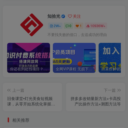
知拾光
关注
2W+
0
1
10936W+
不要找失败的借口，去追成功的理由
你还在到处找项目？还在当韭菜？我靠卖项目一个月收入5万+，曾经我也是个失败者。
全网VIP课程 无损下载~
上一篇
下一篇
旧食课堂•灯光美食短视频
拼多多改销量新方法+卡高投
课，从零开始系统化掌握常
产比操作方法+测图方法等
亮灯拍摄美食短视频的相关
技能
相关推荐