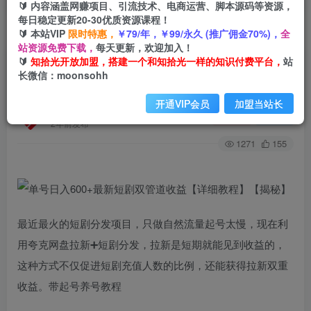
🔰 内容涵盖网赚项目、引流技术、电商运营、脚本源码等资源，
每日稳定更新20-30优质资源课程！
🔰 本站VIP
限时特惠，
￥79/年，￥99/永久 (推广佣金70%)，
全
首页
创业课程
会员免费
正文
站资源免费下载，
每天更新，欢迎加入！
🔰
知拾光开放加盟，搭建一个和知拾光一样的知识付费平台，
站
单号日入600+最新短剧双管道收益【详细教程】
长微信：moonsohh
【揭秘】
开通VIP会员
加盟当站长
知拾光
关注
私信
2年前发布
1271
155
最近最火的短剧分发项目，只做自然流量起号太慢，现在利
用夸克网盘拉新➕短剧分发，拉新是短期就能见到收益的，
这种方式不仅促进短剧充值人数的比例，还能获得拉新双重
收益。带起号养号教程