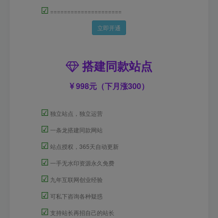
☑
=====================
立即开通
搭建同款站点
998元（下月涨300）
☑
独立站点，独立运营
☑
一条龙搭建同款网站
☑
站点授权，365天自动更新
☑
一手无水印资源永久免费
☑
九年互联网创业经验
☑
可私下咨询各种疑惑
☑
支持站长再招自己的站长