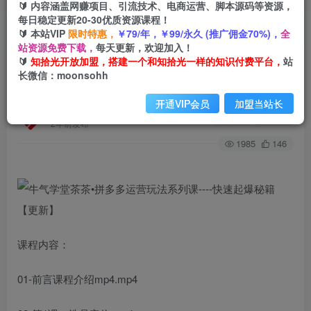
🔰 内容涵盖网赚项目、引流技术、电商运营、脚本源码等资源，
每日稳定更新20-30优质资源课程！
🔰 本站VIP
限时特惠，
￥79/年，￥99/永久 (推广佣金70%)，
全
首页
创业课程
会员免费
正文
站资源免费下载，
每天更新，欢迎加入！
🔰
知拾光开放加盟，搭建一个和知拾光一样的知识付费平台，
站
牛气学堂茶茶•拼多多运营玩法系列课—-快速起爆
长微信：moonsohh
秘籍【更新】
开通VIP会员
加盟当站长
知拾光
关注
私信
2年前发布
1985
146
课程内容：
01-前言课程介绍mp4.mp4