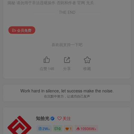
揭秘 请勿用于非法违规操作 否则和作者 官网 无关
THE END
会员免费
喜欢就支持一下吧
点赞
146
分享
收藏
Work hard in silence, let success make the noise.
在沉默中努力，让成功自己发声
知拾光
关注
2W+
0
1
10936W+