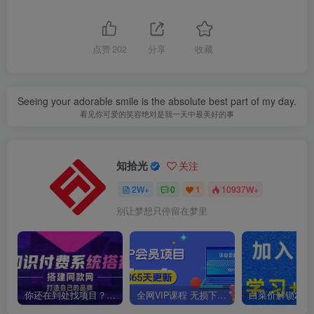
点赞
202
分享
收藏
Seeing your adorable smile is the absolute best part of my day.
看见你可爱的笑容绝对是我一天中最美好的事
知拾光
关注
2W+
0
1
10937W+
别让梦想只停留在梦里
你还在到处找项目？还在当韭菜？我靠卖项目一个月收入5万+，曾经我也是个失败者。
全网VIP课程 无损下载~