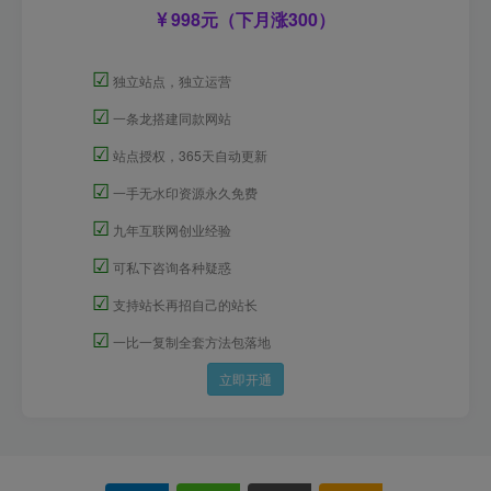
998元（下月涨300）
☑
独立站点，独立运营
☑
一条龙搭建同款网站
☑
站点授权，365天自动更新
☑
一手无水印资源永久免费
☑
九年互联网创业经验
☑
可私下咨询各种疑惑
☑
支持站长再招自己的站长
☑
一比一复制全套方法包落地
立即开通