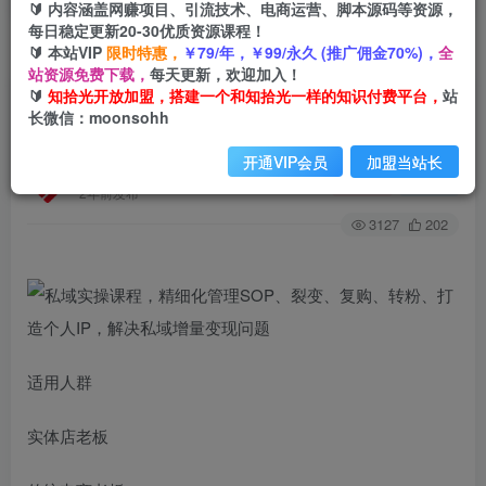
🔰 内容涵盖网赚项目、引流技术、电商运营、脚本源码等资源，
每日稳定更新20-30优质资源课程！
🔰 本站VIP
限时特惠，
￥79/年，￥99/永久 (推广佣金70%)，
全
首页
创业课程
会员免费
正文
站资源免费下载，
每天更新，欢迎加入！
🔰
知拾光开放加盟，搭建一个和知拾光一样的知识付费平台，
站
私域实操课程，精细化管理SOP、裂变、复购、转
长微信：moonsohh
粉、打造个人IP，解决私域增量变现问题
开通VIP会员
加盟当站长
知拾光
关注
私信
2年前发布
3127
202
适用人群
实体店老板