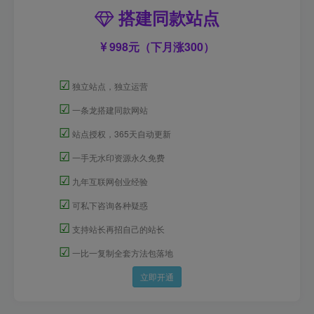
搭建同款站点
998元（下月涨300）
☑
独立站点，独立运营
☑
一条龙搭建同款网站
☑
站点授权，365天自动更新
☑
一手无水印资源永久免费
☑
九年互联网创业经验
☑
可私下咨询各种疑惑
☑
支持站长再招自己的站长
☑
一比一复制全套方法包落地
立即开通