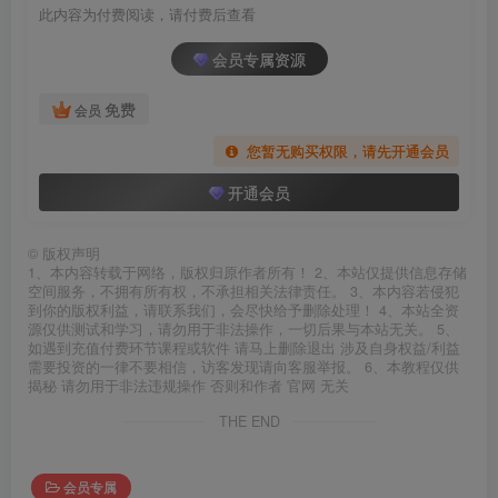
此内容为付费阅读，请付费后查看
会员专属资源
免费
会员
您暂无购买权限，请先开通会员
开通会员
©
版权声明
1、本内容转载于网络，版权归原作者所有！ 2、本站仅提供信息存储
空间服务，不拥有所有权，不承担相关法律责任。 3、本内容若侵犯
到你的版权利益，请联系我们，会尽快给予删除处理！ 4、本站全资
源仅供测试和学习，请勿用于非法操作，一切后果与本站无关。 5、
如遇到充值付费环节课程或软件 请马上删除退出 涉及自身权益/利益
需要投资的一律不要相信，访客发现请向客服举报。 6、本教程仅供
揭秘 请勿用于非法违规操作 否则和作者 官网 无关
THE END
会员专属