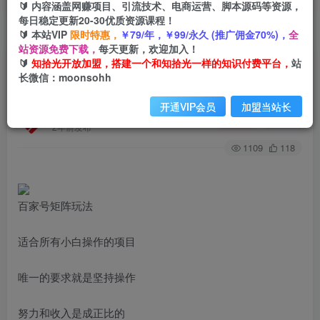
🔰 内容涵盖网赚项目、引流技术、电商运营、脚本源码等资源，
每日稳定更新20-30优质资源课程！
🔰 本站VIP
限时特惠，
￥79/年，￥99/永久 (推广佣金70%)，
全
首页
创业课程
会员专属
正文
站资源免费下载，
每天更新，欢迎加入！
🔰
知拾光开放加盟，搭建一个和知拾光一样的知识付费平台，
站
（6345期）百家号矩阵玩法，单号月产1000-
长微信：moonsohh
2000，无限放大
开通VIP会员
加盟当站长
知拾光
关注
私信
2年前发布
1109
118
百家号矩阵玩法
适合所有小白操作的项目
唯一的要求就是坚持操作
努力和收入是成正比的