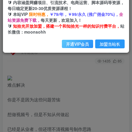
🔰 内容涵盖网赚项目、引流技术、电商运营、脚本源码等资源，
每日稳定更新20-30优质资源课程！
🔰 本站VIP
限时特惠，
￥79/年，￥99/永久 (推广佣金70%)，
全
首页
创业课程
会员专属
正文
站资源免费下载，
每天更新，欢迎加入！
🔰
知拾光开放加盟，搭建一个和知拾光一样的知识付费平台，
站
（6340期）0-1视频号赚钱变现营：微信运营-账号
长微信：moonsohh
内容-选品组货-直播全案-起号策略！
开通VIP会员
加盟当站长
知拾光
关注
私信
2年前发布
1435
85
难点解决
你是不是因为这些问题苦恼
想做视频号，但是不知从何做起
已经是从业者，但还理不清视频号制作思路