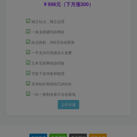
998元（下月涨300）
☑
独立站点，独立运营
☑
一条龙搭建同款网站
☑
站点授权，365天自动更新
☑
一手无水印资源永久免费
☑
九年互联网创业经验
☑
可私下咨询各种疑惑
☑
支持站长再招自己的站长
☑
一比一复制全套方法包落地
立即开通