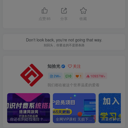
点赞
85
分享
收藏
Don't look back, you're not going that way.
别回头，你要走的不是那条路
知拾光
关注
2W+
0
1
10937W+
我们都在被这个世界温柔的爱着
你还在到处找项目？还在当韭菜？我靠卖项目一个月收入5万+，曾经我也是个失败者。
全网VIP课程 无损下载~