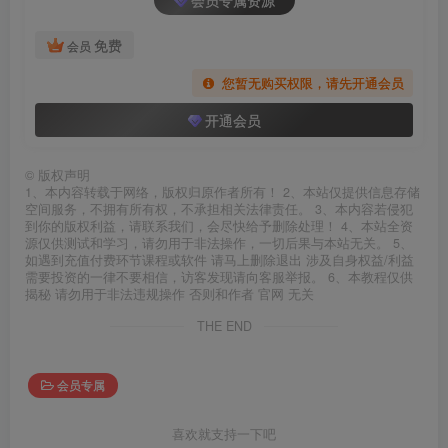
免费
会员
您暂无购买权限，请先开通会员
开通会员
©
版权声明
1、本内容转载于网络，版权归原作者所有！ 2、本站仅提供信息存储
空间服务，不拥有所有权，不承担相关法律责任。 3、本内容若侵犯
到你的版权利益，请联系我们，会尽快给予删除处理！ 4、本站全资
源仅供测试和学习，请勿用于非法操作，一切后果与本站无关。 5、
如遇到充值付费环节课程或软件 请马上删除退出 涉及自身权益/利益
需要投资的一律不要相信，访客发现请向客服举报。 6、本教程仅供
揭秘 请勿用于非法违规操作 否则和作者 官网 无关
THE END
会员专属
喜欢就支持一下吧