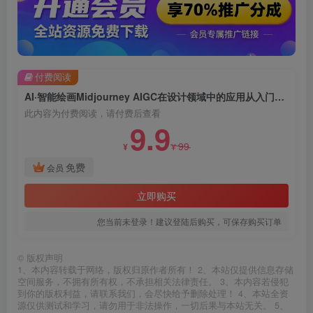
付费阅读
AI·智能绘画Midjourney AIGC在设计领域中的应用从入门到精通（11节课）
此内容为付费阅读，请付费后查看
9.9
99
¥
¥
免费
会员
立即购买
您当前未登录！建议登陆后购买，可保存购买订单
©
版权声明
1、本内容转载于网络，版权归原作者所有！ 2、本站仅提供信息存储
空间服务，不拥有所有权，不承担相关法律责任。 3、本内容若侵犯
到你的版权利益，请联系我们，会尽快给予删除处理！ 4、本站全资
源仅供测试和学习，请勿用于非法操作，一切后果与本站无关。 5、