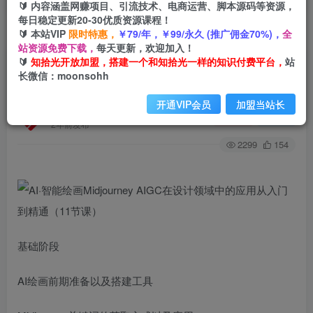
🔰 内容涵盖网赚项目、引流技术、电商运营、脚本源码等资源，
每日稳定更新20-30优质资源课程！
🔰 本站VIP
限时特惠，
￥79/年，￥99/永久 (推广佣金70%)，
全
首页
创业课程
会员免费
正文
站资源免费下载，
每天更新，欢迎加入！
🔰
知拾光开放加盟，搭建一个和知拾光一样的知识付费平台，
站
AI·智能绘画Midjourney AIGC在设计领域中的应
长微信：moonsohh
用从入门到精通（11节课）
开通VIP会员
加盟当站长
知拾光
关注
私信
2年前发布
2299
154
基础阶段
AI绘画前期准备以及搭建工具