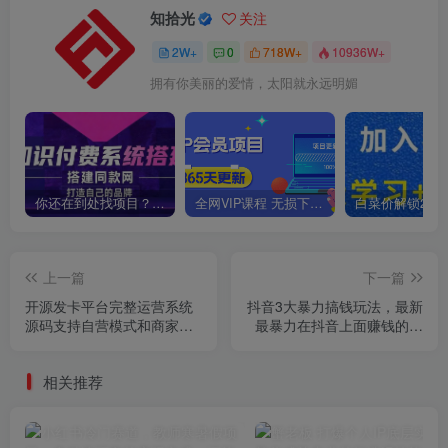
知拾光
关注
2W+
0
718W+
10936W+
拥有你美丽的爱情，太阳就永远明媚
你还在到处找项目？还在当韭菜？我靠卖项目一个月收入5万+，曾经我也是个失败者。
全网VIP课程 无损下载~
上一篇
下一篇
开源发卡平台完整运营系统
抖音3大暴力搞钱玩法，最新
源码支持自营模式和商家入
最暴力在抖音上面赚钱的方
驻模式+搭建视频教程
法【揭秘】
相关推荐