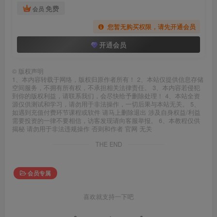
免费
会员
您暂无购买权限，请先开通会员
开通会员
©
版权声明
1、本内容转载于网络，版权归原作者所有！ 2、本站仅提供信息存储
空间服务，不拥有所有权，不承担相关法律责任。 3、本内容若侵犯
到你的版权利益，请联系我们，会尽快给予删除处理！ 4、本站全资
源仅供测试和学习，请勿用于非法操作，一切后果与本站无关。 5、
如遇到充值付费环节课程或软件 请马上删除退出 涉及自身权益/利益
需要投资的一律不要相信，访客发现请向客服举报。 6、本教程仅供
揭秘 请勿用于非法违规操作 否则和作者 官网 无关
THE END
会员专属
喜欢就支持一下吧