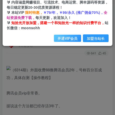
🔰 内容涵盖网赚项目、引流技术、电商运营、脚本源码等资源，
每日稳定更新20-30优质资源课程！
🔰 本站VIP
限时特惠，
￥79/年，￥99/永久 (推广佣金70%)，
全
首页
创业课程
会员专属
正文
站资源免费下载，
每天更新，欢迎加入！
🔰
知拾光开放加盟，搭建一个和知拾光一样的知识付费平台，
站
（6314期）外面收费88撸腾讯会员2年，号称百分
长微信：moonsohh
百成功，具体自测【操作教程】
开通VIP会员
加盟当站长
知拾光
关注
私信
2年前发布
641
45
腾讯会员vip非常香。
据说这个方法都已经存活3年了。