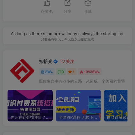
点赞
45
分享
收藏
As long as there s tomorrow, today s always the startng lne.
只要还有明天，今天就永远是起跑线
知拾光
关注
2W+
0
1
10936W+
愿你生命中有够多的云翳，来造成一个美丽的黄昏
你还在到处找项目？还在当韭菜？我靠卖项目一个月收入5万+，曾经我也是个失败者。
全网VIP课程 无损下载~