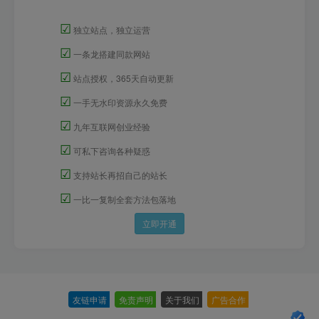
☑
独立站点，独立运营
☑
一条龙搭建同款网站
☑
站点授权，365天自动更新
☑
一手无水印资源永久免费
☑
九年互联网创业经验
☑
可私下咨询各种疑惑
☑
支持站长再招自己的站长
☑
一比一复制全套方法包落地
立即开通
友链申请
-
免责声明
-
关于我们
-
广告合作
-