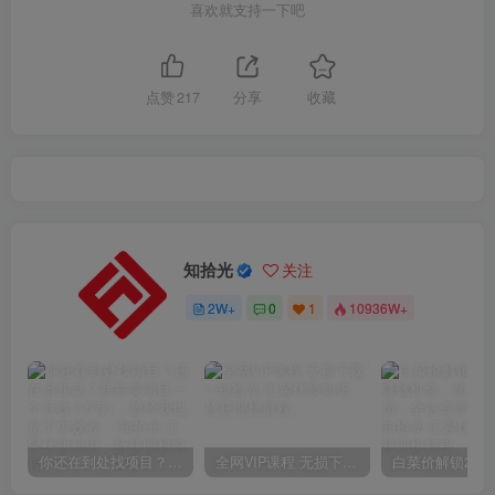
喜欢就支持一下吧
点赞
217
分享
收藏
知拾光
关注
2W+
0
1
10936W+
你还在到处找项目？还在当韭菜？我靠卖项目一个月收入5万+，曾经我也是个失败者。
全网VIP课程 无损下载~