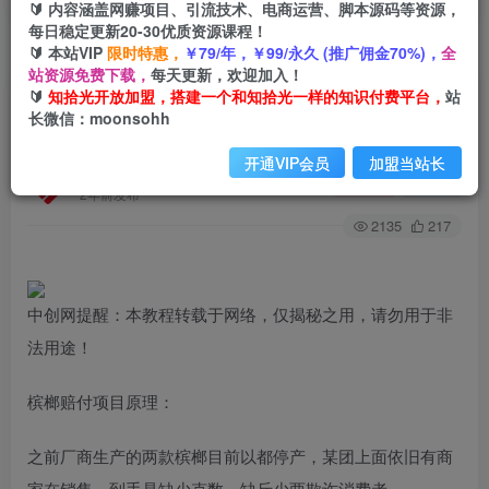
🔰 内容涵盖网赚项目、引流技术、电商运营、脚本源码等资源，
每日稳定更新20-30优质资源课程！
🔰 本站VIP
限时特惠，
￥79/年，￥99/永久 (推广佣金70%)，
全
首页
创业课程
会员专属
正文
站资源免费下载，
每天更新，欢迎加入！
🔰
知拾光开放加盟，搭建一个和知拾光一样的知识付费平台，
站
（6302期）最新外卖槟榔赔付思路，一单收益至
长微信：moonsohh
少300+（仅揭秘）
开通VIP会员
加盟当站长
知拾光
关注
私信
2年前发布
2135
217
中创网提醒：本教程转载于网络，仅揭秘之用，请勿用于非
法用途！
槟榔赔付项目原理：
之前厂商生产的两款槟榔目前以都停产，某团上面依旧有商
家在销售，到手是缺少克数，缺斤少两欺诈消费者