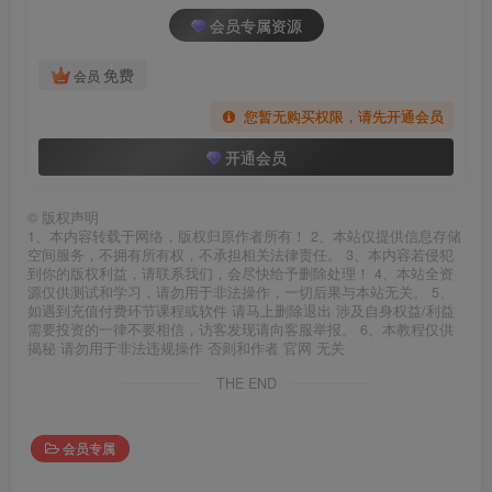
会员专属资源
免费
会员
您暂无购买权限，请先开通会员
开通会员
©
版权声明
1、本内容转载于网络，版权归原作者所有！ 2、本站仅提供信息存储
空间服务，不拥有所有权，不承担相关法律责任。 3、本内容若侵犯
到你的版权利益，请联系我们，会尽快给予删除处理！ 4、本站全资
源仅供测试和学习，请勿用于非法操作，一切后果与本站无关。 5、
如遇到充值付费环节课程或软件 请马上删除退出 涉及自身权益/利益
需要投资的一律不要相信，访客发现请向客服举报。 6、本教程仅供
揭秘 请勿用于非法违规操作 否则和作者 官网 无关
THE END
会员专属