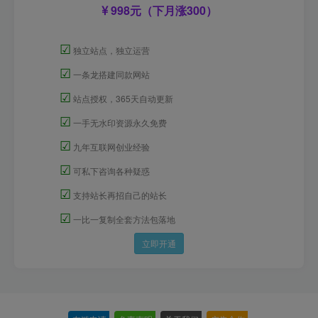
998元（下月涨300）
☑
独立站点，独立运营
☑
一条龙搭建同款网站
☑
站点授权，365天自动更新
☑
一手无水印资源永久免费
☑
九年互联网创业经验
☑
可私下咨询各种疑惑
☑
支持站长再招自己的站长
☑
一比一复制全套方法包落地
立即开通