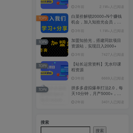
2年前
2.1W+人已阅读
白菜价解锁20000+N个赚钱
TOP3
机会，加入知拾光会员，全
站资源免费学习。
3年前
1.1W+人已阅读
加盟知拾光，搭建同款项目
TOP4
资源站，实现日入2000+
3年前
7427人已阅读
【站长运营资料】无水印课
TOP5
程资源
3年前
6669人已阅读
拼多多虚拟爆单打法2.0，每
TOP6
天10分钟，月产5000+，从0
到1赚收益教程
2年前
3401人已阅读
搜索
搜索