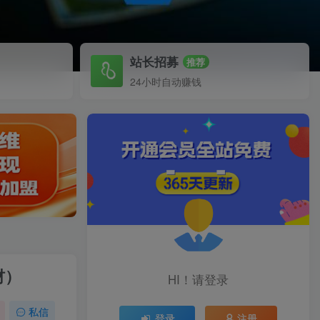
站长招募
推荐
24小时自动赚钱
材）
HI！请登录
私信
登录
注册