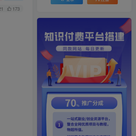
21
173