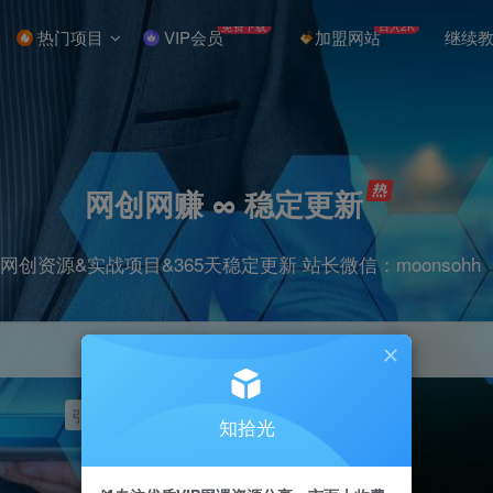
免费下载
日入2K
热门项目
VIP会员
加盟网站
继续
网创网赚 ∞ 稳定更新
网创资源&实战项目&365天稳定更新 站长微信：moonsohh
引流
挂机
抖音
快手
小红书
无人直播
知拾光