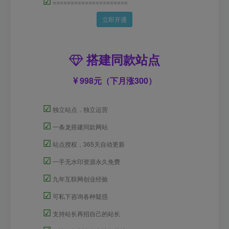
☑
=====================
立即开通
搭建同款站点
998元（下月涨300）
☑
独立站点，独立运营
☑
一条龙搭建同款网站
☑
站点授权，365天自动更新
☑
一手无水印资源永久免费
☑
九年互联网创业经验
☑
可私下咨询各种疑惑
☑
支持站长再招自己的站长