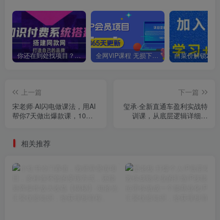
你还在到处找项目？还在当韭菜？我靠卖项目一个月收入5万+，曾经我也是个失败者。
全网VIP课程 无损下载~
上一篇
下一篇
宋老师·AI闪电做课法，用AI
玺承·全新直通车盈利实战特
帮你7天做出爆款课，10秒
训课，从​底层逻辑详细拆
出课纲，3分钟出课稿，还比
解，从底层，策略到搭建，
你自己写得好
让你玩转直通车
相关推荐