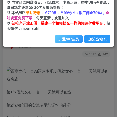
🔰 内容涵盖网赚项目、引流技术、电商运营、脚本源码等资源，
每日稳定更新20-30优质资源课程！
🔰 本站VIP
限时特惠，
￥79/年，￥99/永久 (推广佣金70%)，
全
首页
创业课程
会员免费
正文
站资源免费下载，
每天更新，欢迎加入！
🔰
知拾光开放加盟，搭建一个和知拾光一样的知识付费平台，
站
百度文心一言AI运营变现，借助文心一言，一天就
长微信：moonsohh
可以创造奇迹
开通VIP会员
加盟当站长
知拾光
关注
私信
2年前发布
1513
142
第1节借助文心一言，一天就可以创造
第2节AI绘画的实战演示与记忆功能分