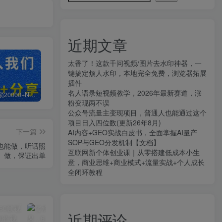
近期文章
太香了！这款千问视频/图片去水印神器，一
键搞定烦人水印，本地完全免费，浏览器拓展
插件
名人语录短视频教学，2026年最新赛道，涨
白菜价解锁20000+N个赚钱机会，加入知拾光会员，全站资源免费学习。
加盟知拾光，搭建同款项目资源站，实现日入2000+
【站长运营资料】无水印课程资源
粉变现两不误
公众号流量主变现项目，普通人也能通过这个
项目日入四位数(更新26年8月)
下一篇
AI内容+GEO实战白皮书，全面掌握AI量产
SOP与GEO分发机制【文档】
也能做，听话照
互联网新个体创业课｜从零搭建低成本小生
做，保证出单
意，商业思维+商业模式+流量实战+个人成长
全闭环教程
近期评论