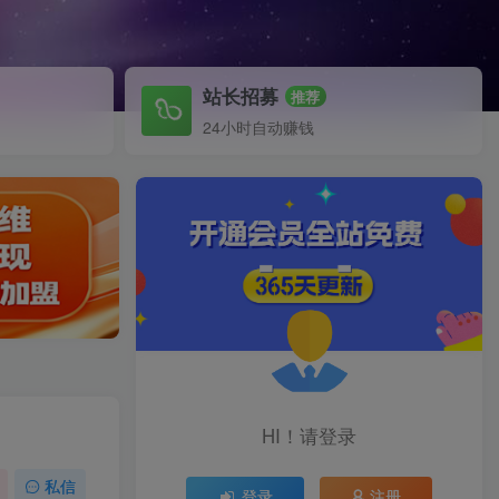
站长招募
推荐
24小时自动赚钱
HI！请登录
私信
登录
注册