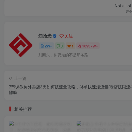
The course of
真
知拾光
关注
2W+
0
1
10937W+
有时候必须做自己的英雄
上一篇
7节课教你外卖店3天如何破流量攻略，补单快速爆流量/老店破限流/
辅助
相关推荐