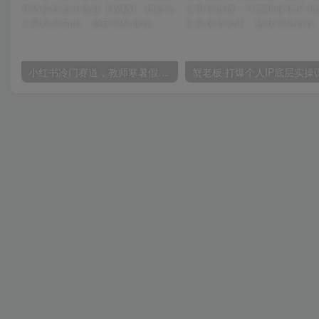
小红书冷门赛道，教师寒暑假项目，多种连环套的变现方式，还能矩阵操作放大收益【揭秘】