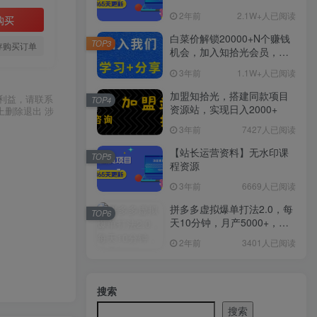
2年前
2.1W+人已阅读
购买
白菜价解锁20000+N个赚钱
TOP3
存购买订单
机会，加入知拾光会员，全
站资源免费学习。
3年前
1.1W+人已阅读
加盟知拾光，搭建同款项目
利益，请联系
TOP4
资源站，实现日入2000+
上删除退出 涉
3年前
7427人已阅读
【站长运营资料】无水印课
TOP5
程资源
3年前
6669人已阅读
拼多多虚拟爆单打法2.0，每
TOP6
天10分钟，月产5000+，从0
到1赚收益教程
2年前
3401人已阅读
搜索
搜索