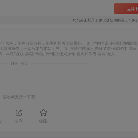
立即
您当前未登录！建议登陆后购买，可保
空间服务，不拥有所有权，不承担相关法律责任。 3、本内容若侵犯到你的版权
于非法操作，一切后果与本站无关。 5、如遇到充值付费环节课程或软件 请马
6、本教程仅供揭秘 请勿用于非法违规操作 否则和作者 官网 无关
THE END
喜欢就支持一下吧
7
分享
收藏