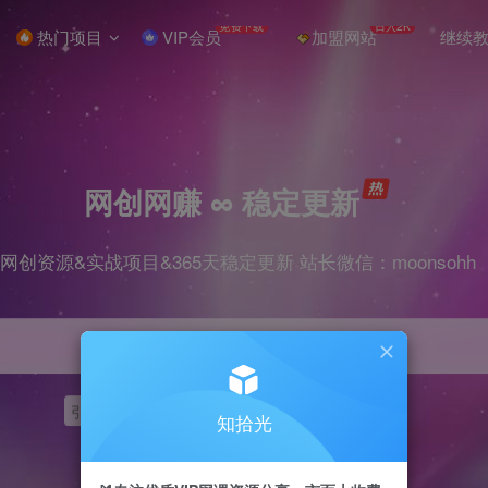
免费下载
日入2K
热门项目
VIP会员
加盟网站
继续
网创网赚 ∞ 稳定更新
网创资源&实战项目&365天稳定更新 站长微信：moonsohh
引流
挂机
抖音
快手
小红书
无人直播
知拾光