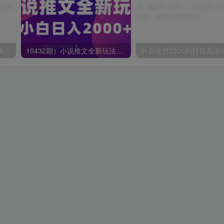
蟹老板·打爆个人IP底层实操课，教你成熟专业的打造IP技能，全方位带你做成一个能商业化IP
10432期）小说推文全新玩法，5分钟一条原创视频，结合中视频bilibili赚多份收益