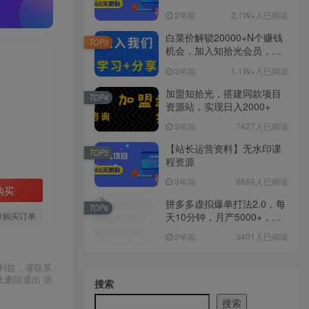
2年前
2.1W+人已阅读
白菜价解锁20000+N个赚钱
TOP3
机会，加入知拾光会员，全
站资源免费学习。
3年前
1.1W+人已阅读
加盟知拾光，搭建同款项目
TOP4
资源站，实现日入2000+
3年前
7427人已阅读
【站长运营资料】无水印课
TOP5
程资源
3年前
6669人已阅读
购买
拼多多虚拟爆单打法2.0，每
TOP6
天10分钟，月产5000+，从0
存购买订单
到1赚收益教程
2年前
3401人已阅读
利益，请联系
上删除退出 涉
搜索
搜索