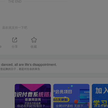
THE END
喜欢就支持一下吧
9
分享
收藏
danced, all are life's disappointment.
不曾起舞的日子，都是对生命的辜负
你还在到处找项目？还在当韭菜？我靠卖项目一个月收入5万+，曾经我也是个失败者。
全网VIP课程 无损下载~