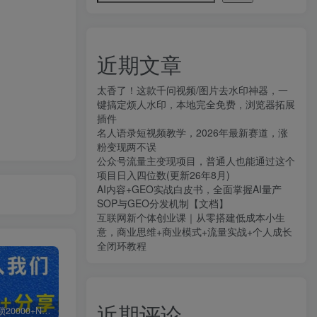
近期文章
太香了！这款千问视频/图片去水印神器，一
键搞定烦人水印，本地完全免费，浏览器拓展
插件
名人语录短视频教学，2026年最新赛道，涨
粉变现两不误
公众号流量主变现项目，普通人也能通过这个
项目日入四位数(更新26年8月)
AI内容+GEO实战白皮书，全面掌握AI量产
SOP与GEO分发机制【文档】
互联网新个体创业课｜从零搭建低成本小生
意，商业思维+商业模式+流量实战+个人成长
全闭环教程
近期评论
白菜价解锁20000+N个赚钱机会，加入知拾光会员，全站资源免费学习。
加盟知拾光，搭建同款项目资源站，实现日入2000+
【站长运营资料】无水印课程资源