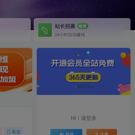
站长招募
推荐
24小时自动赚钱
HI！请登录
私信
登录
注册