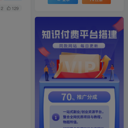
12
129