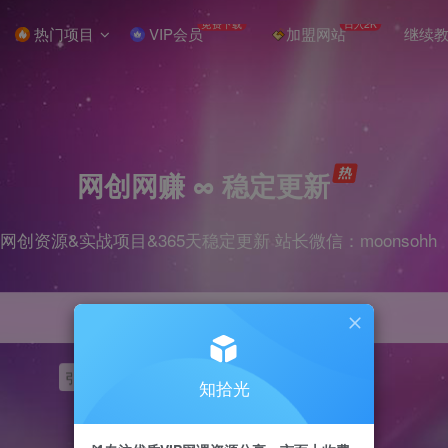
免费下载
日入2K
热门项目
VIP会员
加盟网站
继续
网创网赚 ∞ 稳定更新
网创资源&实战项目&365天稳定更新 站长微信：moonsohh
引流
挂机
抖音
快手
小红书
无人直播
知拾光