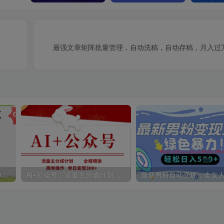
最强文章矩阵批量管理，自动洗稿，自动存稿，月入过
2025用DeepSeek做翻页书单号，涨粉迅速，变现方式多元，单日稳定变现数张
AI+公众号，流量主分成计划，全程喂饭，简单操作，单日变现3张+【揭秘】