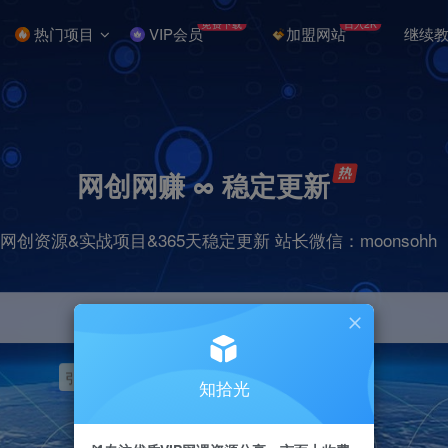
免费下载
日入2K
热门项目
VIP会员
加盟网站
继续
网创网赚 ∞ 稳定更新
网创资源&实战项目&365天稳定更新 站长微信：moonsohh
引流
挂机
抖音
快手
小红书
无人直播
知拾光