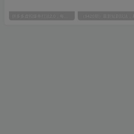
拼多多虚拟爆单打法2.0，每天10分钟，月产5000+，从0到1赚收益教程