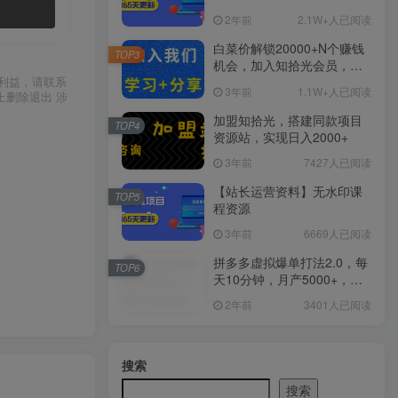
2年前
2.1W+人已阅读
白菜价解锁20000+N个赚钱
TOP3
机会，加入知拾光会员，全
站资源免费学习。
利益，请联系
3年前
1.1W+人已阅读
上删除退出 涉
加盟知拾光，搭建同款项目
TOP4
资源站，实现日入2000+
3年前
7427人已阅读
【站长运营资料】无水印课
TOP5
程资源
3年前
6669人已阅读
拼多多虚拟爆单打法2.0，每
TOP6
天10分钟，月产5000+，从0
到1赚收益教程
2年前
3401人已阅读
搜索
搜索