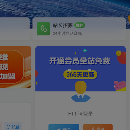
站长招募
推荐
24小时自动赚钱
HI！请登录
私信
登录
注册