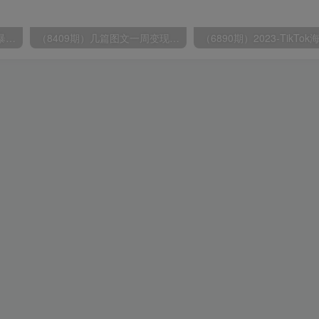
（9420期）最新短剧玩法，暴力变现日入1000+私域零成本操作，全程干货（附1400G短剧）
（8409期）几篇图文一周变现1500＋，深度拆解面试掘金项目，小白轻松上手