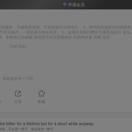
开通会员
空间服务，不拥有所有权，不承担相关法律责任。 3、本内容若侵犯到你的版权
于非法操作，一切后果与本站无关。 5、如遇到充值付费环节课程或软件 请马
6、本教程仅供揭秘 请勿用于非法违规操作 否则和作者 官网 无关
THE END
喜欢就支持一下吧
1
分享
收藏
t be bitter for a lifetime but for a short while anyway.
杯茶，不会苦一辈子，但总会苦一阵子