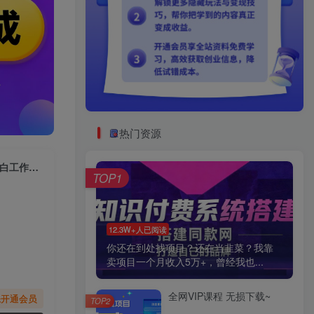
热门资源
（6285期）国外项目注册一次0.5美金 只需三分钟无脑操作 可批量放大 小白工作室福利
TOP1
12.3W+人已阅读
你还在到处找项目？还在当韭菜？我靠
卖项目一个月收入5万+，曾经我也...
全网VIP课程 无损下载~
先开通会员
TOP2