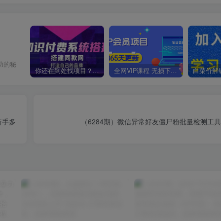
功的秘
你还在到处找项目？还在当韭菜？我靠卖项目一个月收入5万+，曾经我也是个失败者。
全网VIP课程 无损下载~
新手多
（6284期）微信异常好友僵尸粉批量检测工