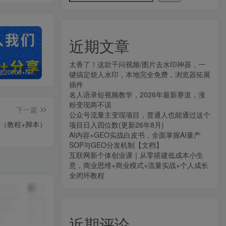
近期文章
太香了！这款千问视频/图片去水印神器，一
白菜价解锁20000+N个赚钱机会，加入知拾光会员，全站资源免费学习。
加盟知拾光，搭建同款项目资源站，实现日入2000+
【站长运营资料】无水印课程资源
键搞定烦人水印，本地完全免费，浏览器拓展
插件
名人语录短视频教学，2026年最新赛道，涨
粉变现两不误
下一篇
公众号流量主变现项目，普通人也能通过这个
具（教程+脚本）
项目日入四位数(更新26年8月)
AI内容+GEO实战白皮书，全面掌握AI量产
SOP与GEO分发机制【文档】
互联网新个体创业课｜从零搭建低成本小生
意，商业思维+商业模式+流量实战+个人成长
全闭环教程
近期评论