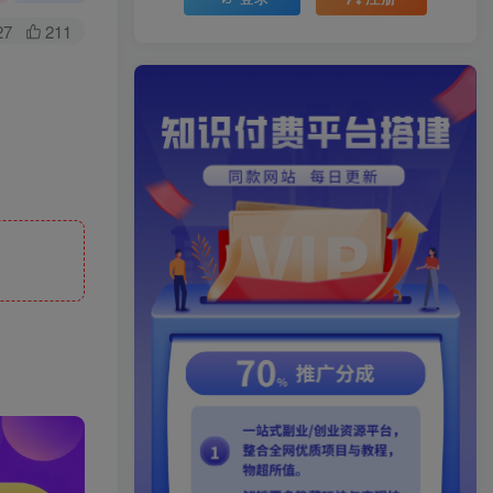
27
211