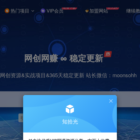
免费下载
日入2K
热门项目
VIP会员
加盟网站
继续
网创网赚 ∞ 稳定更新
网创资源&实战项目&365天稳定更新 站长微信：moonsohh
引流
挂机
抖音
快手
小红书
无人直播
知拾光