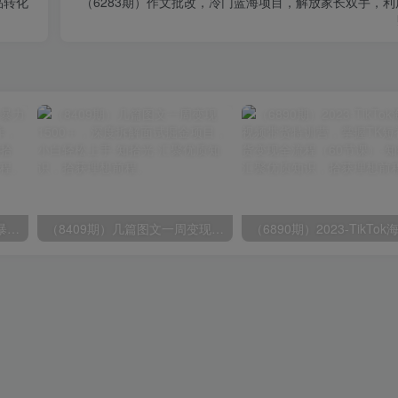
品转化
（6283期）作文批改，冷门蓝海项目，解放家长双手，利
（9420期）最新短剧玩法，暴力变现日入1000+私域零成本操作，全程干货（附1400G短剧）
（8409期）几篇图文一周变现1500＋，深度拆解面试掘金项目，小白轻松上手