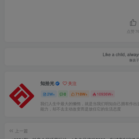
点赞
7
Like a child, alway
像孩
知拾光
关注
2W+
0
718W+
10936W+
我们人生中最大的懒惰，就是当我们明知自己拥有作出
能力，却不去主动改变而是放任它的生活态度
上一篇