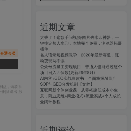
近期文章
太香了！这款千问视频/图片去水印神器，一
键搞定烦人水印，本地完全免费，浏览器拓展
插件
先开通会员
名人语录短视频教学，2026年最新赛道，涨
粉变现两不误
公众号流量主变现项目，普通人也能通过这个
项目日入四位数(更新26年8月)
AI内容+GEO实战白皮书，全面掌握AI量产
SOP与GEO分发机制【文档】
利益，请联系
互联网新个体创业课｜从零搭建低成本小生
上删除退出 涉
意，商业思维+商业模式+流量实战+个人成长
全闭环教程
近期评论