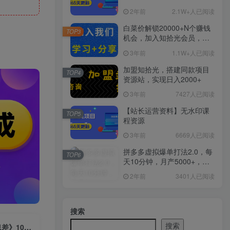
2年前
2.1W+人已阅读
白菜价解锁20000+N个赚钱
TOP3
机会，加入知拾光会员，全
站资源免费学习。
3年前
1.1W+人已阅读
加盟知拾光，搭建同款项目
TOP4
资源站，实现日入2000+
3年前
7427人已阅读
【站长运营资料】无水印课
TOP5
程资源
3年前
6669人已阅读
拼多多虚拟爆单打法2.0，每
TOP6
天10分钟，月产5000+，从0
到1赚收益教程
2年前
3401人已阅读
搜索
搜索
（6282期）一天做完别一辈子的视频 制作最近很火的《1000个野路子信息差》100%过原创