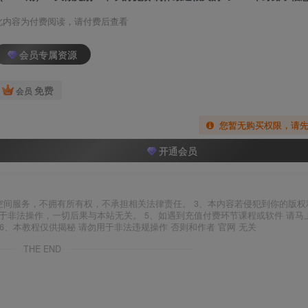
此内容为付费阅读，请付费后查看
会员专属资源
免费
会员
您暂无购买权限，请
开通会员
空间服务，不拥有所有权，不承担相关法律责任。 3、本内容若侵犯到你的版权
于非法操作，一切后果与本站无关。 5、如遇到充值付费环节课程或软件 请马
6、本教程仅供揭秘 请勿用于非法违规操作 否则和作者 官网 无关
THE END