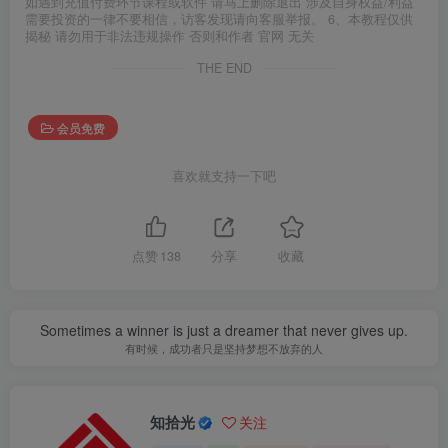
如遇到充值付费环节课程或软件 请马上删除退出 涉及自身权益/利益
需要投资的一律不要相信，访客发现请向客服举报。 6、本教程仅供
揭秘 请勿用于非法违规操作 否则和作者 官网 无关
THE END
会员免费
喜欢就支持一下吧
点赞
138
分享
收藏
Sometimes a winner is just a dreamer that never gives up.
有时候，成功者只是坚持梦想不放弃的人
知拾光
关注