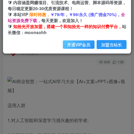
🔰 内容涵盖网赚项目、引流技术、电商运营、脚本源码等资源，
每日稳定更新20-30优质资源课程！
🔰 本站VIP
限时特惠，
￥79/年，￥99/永久 (推广佣金70%)，
全
首页
创业课程
会员免费
正文
站资源免费下载，
每天更新，欢迎加入！
🔰
知拾光开放加盟，搭建一个和知拾光一样的知识付费平台，
站
AI商业智慧：一站式AI学习大全【AI+文案
长微信：moonsohh
+PPT+图像+视频】
开通VIP会员
加盟当站长
知拾光
关注
私信
2年前发布
906
138
适用人群
1.对人工智能和深度学习感兴趣的初学者;