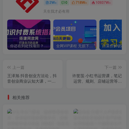
2W+
0
718W+
10937W+
天生我才必有用
你还在到处找项目？还在当韭菜？我靠卖项目一个月收入5万+，曾经我也是个失败者。
全网VIP课程 无损下载~
上一篇
下一篇
王泽旭·抖音创业方法论，​抖
许筐筺·小红书运营课，​笔记
音创业商业认知大课，一站
运营、规则、店铺运营等模
式学会在抖音上做生意
块讲解，学会自己独立运营
小红书账号
相关推荐