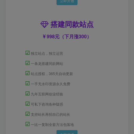
立即开通
搭建同款站点
998元（下月涨300）
☑
独立站点，独立运营
☑
一条龙搭建同款网站
☑
站点授权，365天自动更新
☑
一手无水印资源永久免费
☑
九年互联网创业经验
☑
可私下咨询各种疑惑
☑
支持站长再招自己的站长
☑
一比一复制全套方法包落地