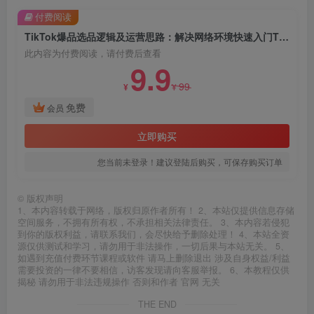
付费阅读
TikTok爆品选品逻辑及运营思路：解决网络环境快速入门TikTok
此内容为付费阅读，请付费后查看
9.9
99
¥
¥
免费
会员
立即购买
您当前未登录！建议登陆后购买，可保存购买订单
©
版权声明
1、本内容转载于网络，版权归原作者所有！ 2、本站仅提供信息存储
空间服务，不拥有所有权，不承担相关法律责任。 3、本内容若侵犯
到你的版权利益，请联系我们，会尽快给予删除处理！ 4、本站全资
源仅供测试和学习，请勿用于非法操作，一切后果与本站无关。 5、
如遇到充值付费环节课程或软件 请马上删除退出 涉及自身权益/利益
需要投资的一律不要相信，访客发现请向客服举报。 6、本教程仅供
揭秘 请勿用于非法违规操作 否则和作者 官网 无关
THE END