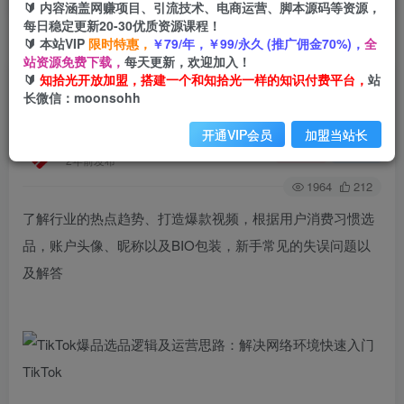
🔰 内容涵盖网赚项目、引流技术、电商运营、脚本源码等资源，
每日稳定更新20-30优质资源课程！
🔰 本站VIP
限时特惠，
￥79/年，￥99/永久 (推广佣金70%)，
全
首页
创业课程
会员免费
正文
站资源免费下载，
每天更新，欢迎加入！
🔰
知拾光开放加盟，搭建一个和知拾光一样的知识付费平台，
站
TikTok爆品选品逻辑及运营思路：解决网络环境
长微信：moonsohh
快速入门TikTok
开通VIP会员
加盟当站长
知拾光
关注
私信
2年前发布
1964
212
了解行业的热点趋势、打造爆款视频，根据用户消费习惯选
品，账户头像、昵称以及BIO包装，新手常见的失误问题以
及解答