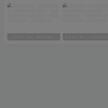
小红书冷门赛道，教师寒暑假项目，多种连环套的变现方式，还能矩阵操作放大收益【揭秘】