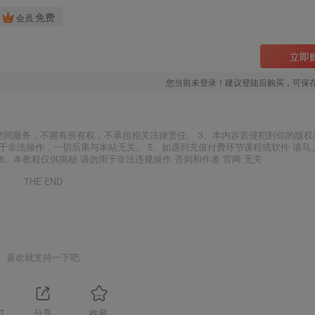
免费
会员
立即
您当前未登录！建议登陆后购买，可保
空间服务，不拥有所有权，不承担相关法律责任。 3、本内容若侵犯到你的版权
于非法操作，一切后果与本站无关。 5、如遇到充值付费环节课程或软件 请马
6、本教程仅供揭秘 请勿用于非法违规操作 否则和作者 官网 无关
THE END
喜欢就支持一下吧
7
分享
收藏