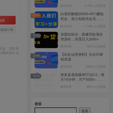
2年前
2.1W+人已阅读
白菜价解锁20000+N个赚钱
TOP3
机会，加入知拾光会员，全
购买
站资源免费学习。
3年前
1.1W+人已阅读
存购买订单
加盟知拾光，搭建同款项目
TOP4
资源站，实现日入2000+
3年前
7427人已阅读
利益，请联系
上删除退出 涉
【站长运营资料】无水印课
TOP5
程资源
3年前
6669人已阅读
拼多多虚拟爆单打法2.0，每
TOP6
天10分钟，月产5000+，从0
到1赚收益教程
2年前
3401人已阅读
搜索
搜索