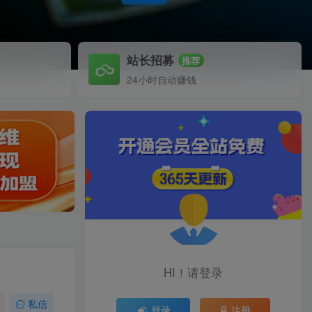
站长招募
推荐
24小时自动赚钱
HI！请登录
私信
登录
注册