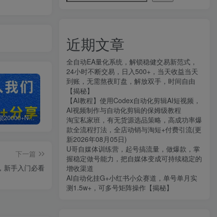
近期文章
全自动EA量化系统，解锁稳健交易新范式，
24小时不断交易，日入500+，当天收益当天
到账，无需熬夜盯盘，解放双手，时间自由
【揭秘】
【AI教程】使用Codex自动化剪辑AI短视频，
AI视频制作与自动化剪辑的保姆级教程
白菜价解锁20000+N个赚钱机会，加入知拾光会员，全站资源免费学习。
加盟知拾光，搭建同款项目资源站，实现日入2000+
【站长运营资料】无水印课程资源
淘宝私家班，有无货源选品策略，高成功率爆
款全流程打法，全店动销与淘短+付费引流(更
新2026年08月05日)
U哥自媒体训练营，起号搞流量，做爆款，掌
下一篇
握稳定做号能力，把自媒体变成可持续稳定的
础课，新手入门必看
增收渠道
AI自动化挂G+小红书小众赛道，单号单月实
测1.5w+，可多号矩阵操作【揭秘】