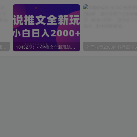
蟹老板·打爆个人IP底层实操课，教你成熟专业的打造IP技能，全方位带你做成一个能商业化IP
10432期）小说推文全新玩法，5分钟一条原创视频，结合中视频bilibili赚多份收益