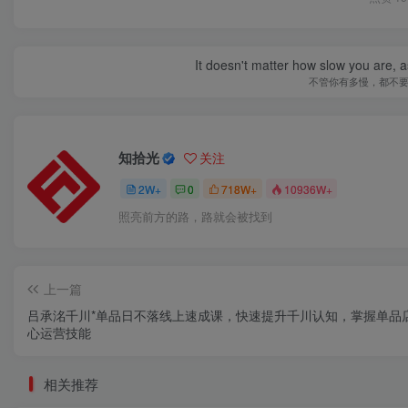
It doesn't matter how slow you are, as
不管你有多慢，都不
知拾光
关注
2W+
0
718W+
10936W+
照亮前方的路，路就会被找到
上一篇
吕承洺千川*单品日不落线上速成课，快速提升千川认知，掌握单品
心运营技能
相关推荐