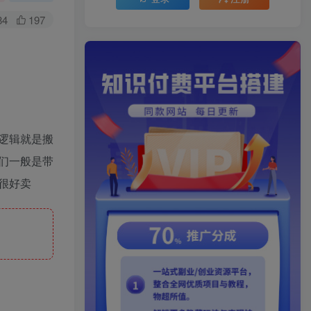
84
197
逻辑就是搬
们一般是带
很好卖