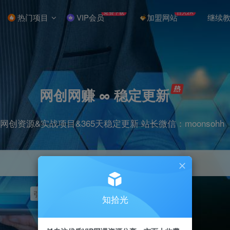
免费下载
日入2K
热门项目
VIP会员
加盟网站
继续
网创网赚 ∞ 稳定更新
网创资源&实战项目&365天稳定更新 站长微信：moonsohh
引流
挂机
抖音
快手
小红书
无人直播
知拾光