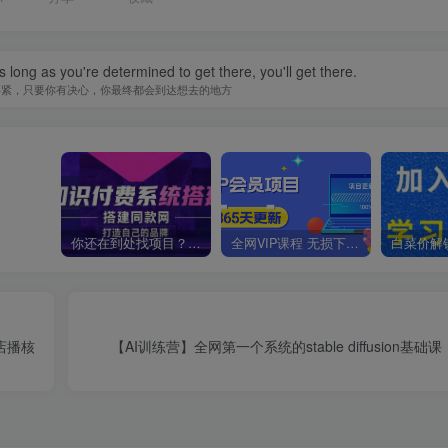
 long as you're determined to get there, you'll get there.
要紧，只要你有决心，你最终都会到达想去的地方
你还在到处找项目？还在当韭菜？我靠卖项目一个月收入5万+，曾经我也是个失败者。
全网VIP课程 无损下载~
店播核
【AI训练营】全网第一个系统的stable diffusion基