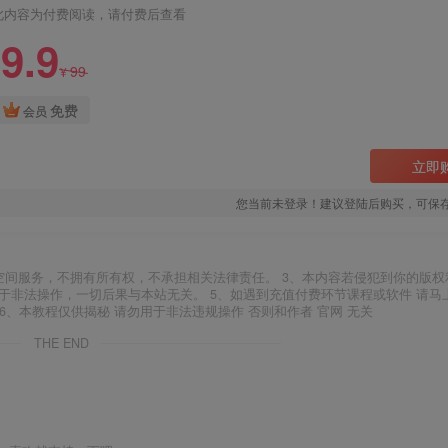
此内容为付费阅读，请付费后查看
9.9
99
¥
免费
会员
立即
您当前未登录！建议登陆后购买，可保
空间服务，不拥有所有权，不承担相关法律责任。 3、本内容若侵犯到你的版权
于非法操作，一切后果与本站无关。 5、如遇到充值付费环节课程或软件 请马
6、本教程仅供揭秘 请勿用于非法违规操作 否则和作者 官网 无关
THE END