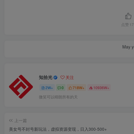
点赞
17
May yo
知拾光
关注
2W+
0
718W+
10936W+
微笑可以晴朗所有的天
上一篇
美女号不封号新玩法，虚拟资源变现，日入300-500+