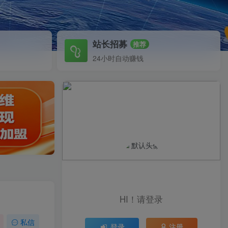
站长招募
推荐
24小时自动赚钱
HI！请登录
私信
登录
注册