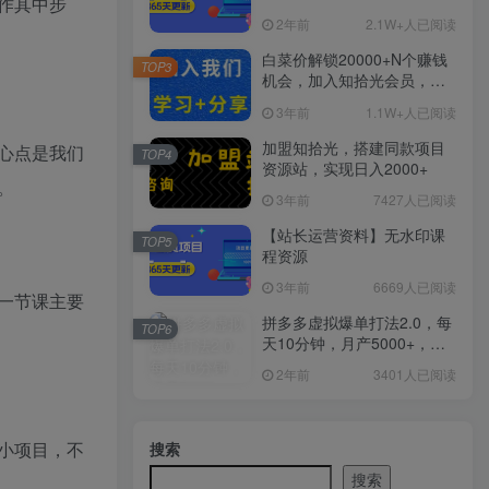
作其中步
2年前
2.1W+人已阅读
白菜价解锁20000+N个赚钱
TOP3
机会，加入知拾光会员，全
站资源免费学习。
3年前
1.1W+人已阅读
加盟知拾光，搭建同款项目
心点是我们
TOP4
资源站，实现日入2000+
。
3年前
7427人已阅读
【站长运营资料】无水印课
TOP5
程资源
3年前
6669人已阅读
一节课主要
拼多多虚拟爆单打法2.0，每
TOP6
天10分钟，月产5000+，从0
到1赚收益教程
2年前
3401人已阅读
小项目，不
搜索
搜索