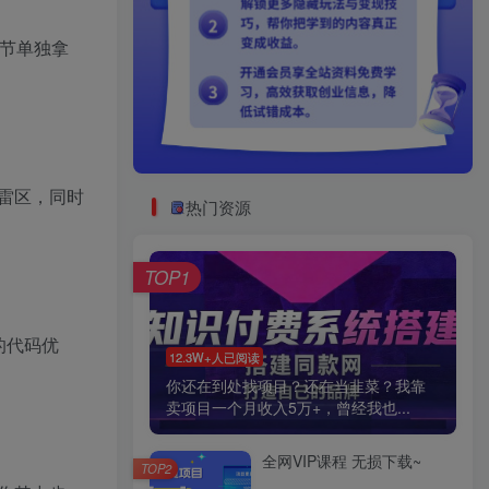
一节单独拿
雷区，同时
热门资源
TOP1
的代码优
12.3W+人已阅读
你还在到处找项目？还在当韭菜？我靠
卖项目一个月收入5万+，曾经我也...
全网VIP课程 无损下载~
TOP2