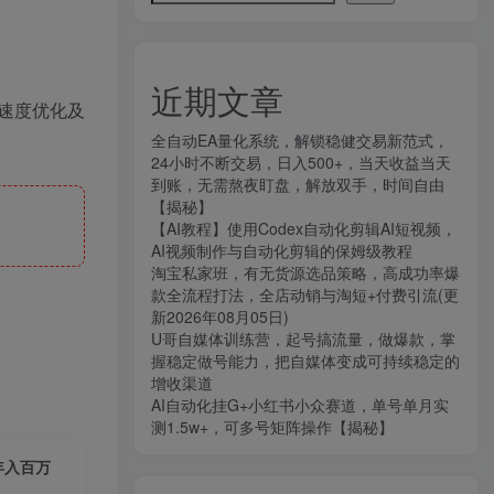
近期文章
速度优化及
全自动EA量化系统，解锁稳健交易新范式，
24小时不断交易，日入500+，当天收益当天
到账，无需熬夜盯盘，解放双手，时间自由
【揭秘】
【AI教程】使用Codex自动化剪辑AI短视频，
AI视频制作与自动化剪辑的保姆级教程
淘宝私家班，有无货源选品策略，高成功率爆
款全流程打法，全店动销与淘短+付费引流(更
新2026年08月05日)
U哥自媒体训练营，起号搞流量，做爆款，掌
握稳定做号能力，把自媒体变成可持续稳定的
增收渠道
AI自动化挂G+小红书小众赛道，单号单月实
测1.5w+，可多号矩阵操作【揭秘】
年入百万