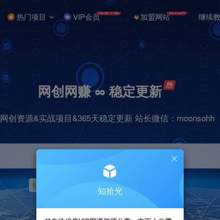
免费下载
日入2K
热门项目
VIP会员
加盟网站
继续
网创网赚 ∞ 稳定更新
网创资源&实战项目&365天稳定更新 站长微信：moonsohh
引流
挂机
抖音
快手
小红书
无人直播
知拾光