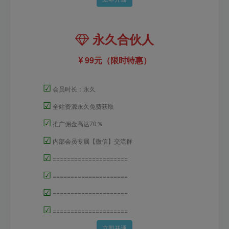
永久合伙人
99元（限时特惠）
☑
会员时长：永久
☑
全站资源永久免费获取
☑
推广佣金高达70％
☑
内部会员专属【微信】交流群
☑
=====================
☑
=====================
☑
=====================
☑
=====================
立即开通