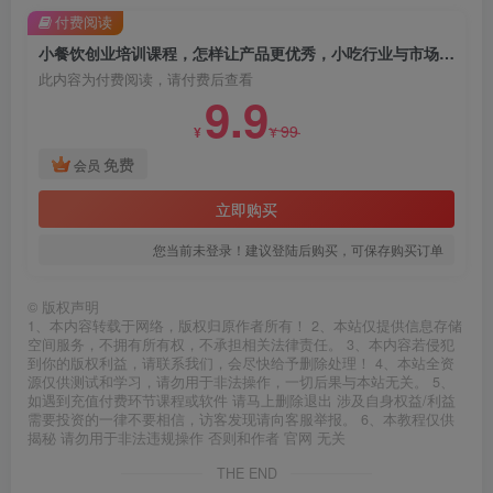
付费阅读
小餐饮创业培训课程，怎样让产品更优秀，小吃行业与市场规模
此内容为付费阅读，请付费后查看
9.9
99
¥
¥
免费
会员
立即购买
您当前未登录！建议登陆后购买，可保存购买订单
©
版权声明
1、本内容转载于网络，版权归原作者所有！ 2、本站仅提供信息存储
空间服务，不拥有所有权，不承担相关法律责任。 3、本内容若侵犯
到你的版权利益，请联系我们，会尽快给予删除处理！ 4、本站全资
源仅供测试和学习，请勿用于非法操作，一切后果与本站无关。 5、
如遇到充值付费环节课程或软件 请马上删除退出 涉及自身权益/利益
需要投资的一律不要相信，访客发现请向客服举报。 6、本教程仅供
揭秘 请勿用于非法违规操作 否则和作者 官网 无关
THE END