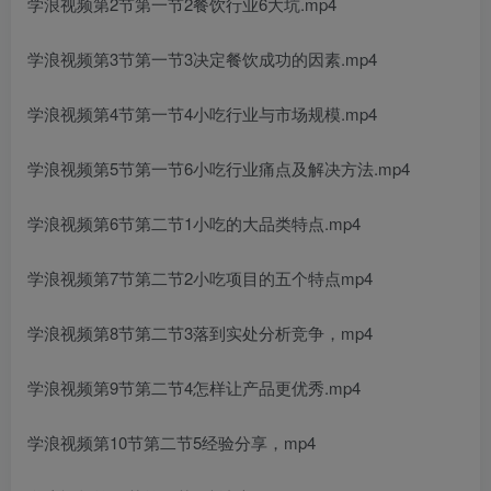
学浪视频第2节第一节2餐饮行业6大坑.mp4
学浪视频第3节第一节3决定餐饮成功的因素.mp4
学浪视频第4节第一节4小吃行业与市场规模.mp4
学浪视频第5节第一节6小吃行业痛点及解决方法.mp4
学浪视频第6节第二节1小吃的大品类特点.mp4
学浪视频第7节第二节2小吃项目的五个特点mp4
学浪视频第8节第二节3落到实处分析竞争，mp4
学浪视频第9节第二节4怎样让产品更优秀.mp4
学浪视频第10节第二节5经验分享，mp4