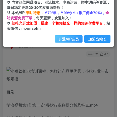
🔰 内容涵盖网赚项目、引流技术、电商运营、脚本源码等资源，
每日稳定更新20-30优质资源课程！
🔰 本站VIP
限时特惠，
￥79/年，￥99/永久 (推广佣金70%)，
全
首页
创业课程
会员免费
正文
站资源免费下载，
每天更新，欢迎加入！
🔰
知拾光开放加盟，搭建一个和知拾光一样的知识付费平台，
站
小餐饮创业培训课程，怎样让产品更优秀，小吃行
长微信：moonsohh
业与市场规模
开通VIP会员
加盟当站长
知拾光
关注
私信
2年前发布
872
47
目录
学浪视频第1节第一节1餐饮行业数据分析及特点.mp4