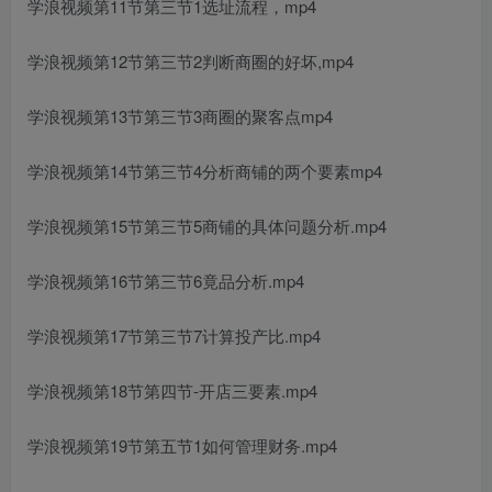
学浪视频第11节第三节1选址流程，mp4
学浪视频第12节第三节2判断商圈的好坏,mp4
学浪视频第13节第三节3商圈的聚客点mp4
学浪视频第14节第三节4分析商铺的两个要素mp4
学浪视频第15节第三节5商铺的具体问题分析.mp4
学浪视频第16节第三节6竟品分析.mp4
学浪视频第17节第三节7计算投产比.mp4
学浪视频第18节第四节-开店三要素.mp4
学浪视频第19节第五节1如何管理财务.mp4