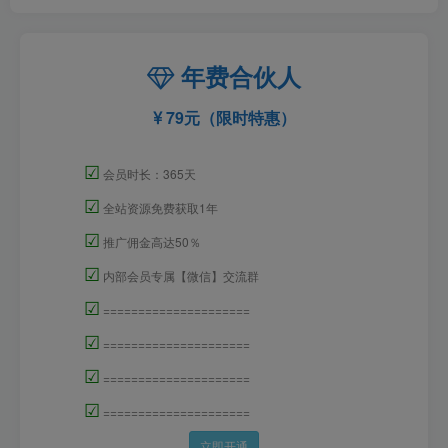
年费合伙人
79元（限时特惠）
☑
会员时长：365天
☑
全站资源免费获取1年
☑
推广佣金高达50％
☑
内部会员专属【微信】交流群
☑
=====================
☑
=====================
☑
=====================
☑
=====================
立即开通