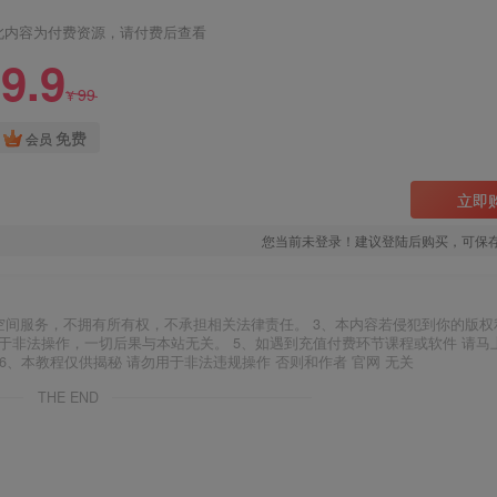
此内容为付费资源，请付费后查看
9.9
99
¥
免费
会员
立即
您当前未登录！建议登陆后购买，可保
空间服务，不拥有所有权，不承担相关法律责任。 3、本内容若侵犯到你的版权
于非法操作，一切后果与本站无关。 5、如遇到充值付费环节课程或软件 请马
6、本教程仅供揭秘 请勿用于非法违规操作 否则和作者 官网 无关
THE END