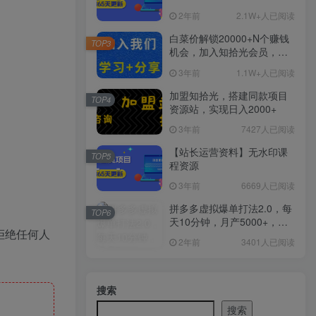
2年前
2.1W+人已阅读
白菜价解锁20000+N个赚钱
TOP3
机会，加入知拾光会员，全
站资源免费学习。
3年前
1.1W+人已阅读
加盟知拾光，搭建同款项目
TOP4
资源站，实现日入2000+
3年前
7427人已阅读
【站长运营资料】无水印课
TOP5
程资源
3年前
6669人已阅读
拼多多虚拟爆单打法2.0，每
TOP6
天10分钟，月产5000+，从0
拒绝任何人
到1赚收益教程
2年前
3401人已阅读
搜索
搜索