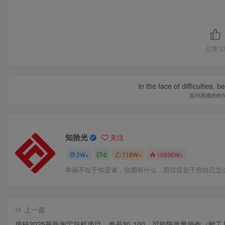
点赞
3
In the face of difficulties, 
面对困难的时
知拾光
关注
2W+
0
718W+
10936W+
幸福不在于你是谁，你拥有什么，而仅仅在于你自己怎
上一篇
揭秘2025最新淘宝挂机项目，单号30-100，可矩阵批量操作（附工