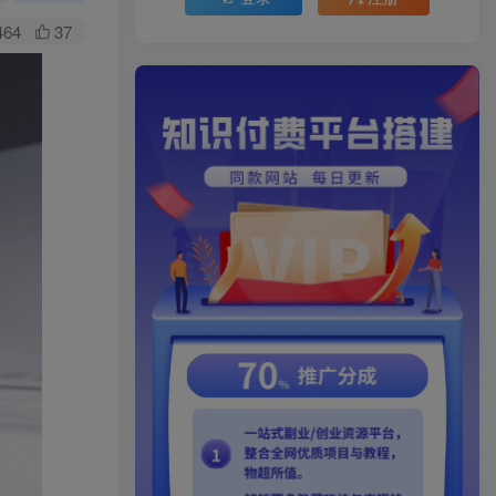
464
37