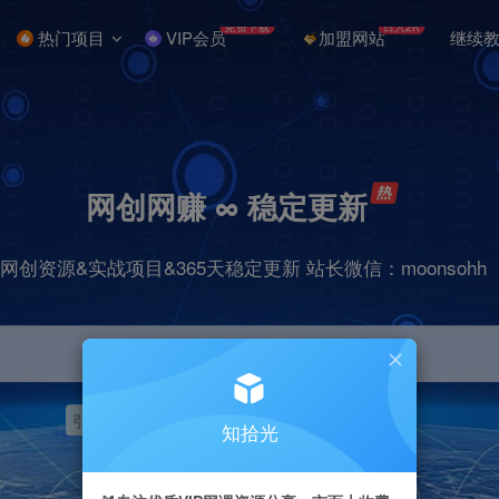
免费下载
日入2K
热门项目
VIP会员
加盟网站
继续
网创网赚 ∞ 稳定更新
网创资源&实战项目&365天稳定更新 站长微信：moonsohh
引流
挂机
抖音
快手
小红书
无人直播
知拾光