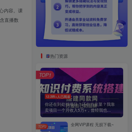
心内容。课
含直播数
热门资源
TOP1
12.3W+人已阅读
你还在到处找项目？还在当韭菜？我靠
卖项目一个月收入5万+，曾经我也...
全网VIP课程 无损下载~
TOP2