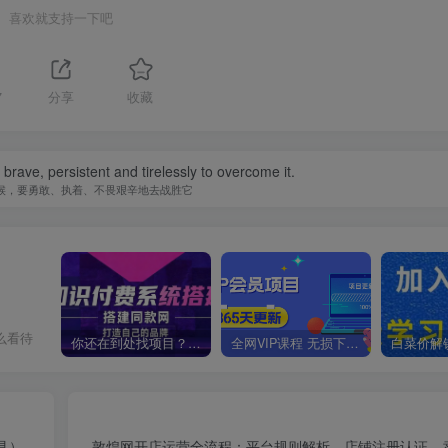
喜欢就支持一下吧
7
分享
收藏
be brave, persistent and tirelessly to overcome it.
候，要勇敢、执着、不畏艰辛地去战胜它
么看待
你还在到处找项目？还在当韭菜？我靠卖项目一个月收入5万+，曾经我也是个失败者。
全网VIP课程 无损下载~
具）
敦煌网开店运营全流程：平台规则解析、店铺注册认证、