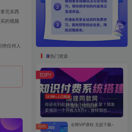
户拿完东西
购买的视频
拒绝任何人
热门资源
TOP1
12.3W+人已阅读
你还在到处找项目？还在当韭菜？我靠
卖项目一个月收入5万+，曾经我也...
全网VIP课程 无损下载~
TOP2