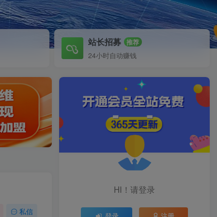
站长招募
推荐
24小时自动赚钱
HI！请登录
私信
登录
注册