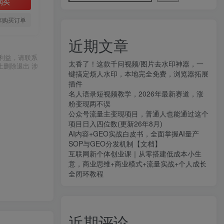
购买
存购买订单
近期文章
利益，请联系
太香了！这款千问视频/图片去水印神器，一
上删除退出 涉
键搞定烦人水印，本地完全免费，浏览器拓展
插件
名人语录短视频教学，2026年最新赛道，涨
粉变现两不误
公众号流量主变现项目，普通人也能通过这个
项目日入四位数(更新26年8月)
AI内容+GEO实战白皮书，全面掌握AI量产
SOP与GEO分发机制【文档】
互联网新个体创业课｜从零搭建低成本小生
意，商业思维+商业模式+流量实战+个人成长
全闭环教程
近期评论