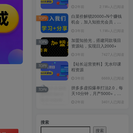
2年前
2.1W+人已阅读
白菜价解锁20000+N个赚钱
TOP3
机会，加入知拾光会员，全
站资源免费学习。
3年前
1.1W+人已阅读
加盟知拾光，搭建同款项目
TOP4
资源站，实现日入2000+
3年前
7427人已阅读
【站长运营资料】无水印课
TOP5
程资源
3年前
6669人已阅读
拼多多虚拟爆单打法2.0，每
TOP6
天10分钟，月产5000+，从0
到1赚收益教程
2年前
3401人已阅读
搜索
搜索