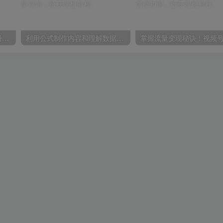
不再为涨粉犯愁，用这款涨粉APP解决你的涨粉难问题，在养号中自动涨粉
利用公式制作内容和理解数据课：摒弃学习时间，一套公式解决一个问题（31节）