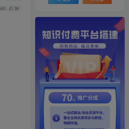
583
38