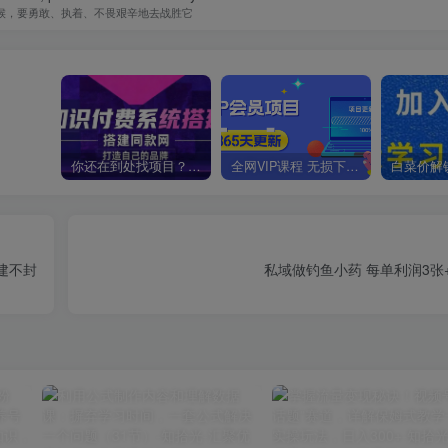
候，要勇敢、执着、不畏艰辛地去战胜它
你还在到处找项目？还在当韭菜？我靠卖项目一个月收入5万+，曾经我也是个失败者。
全网VIP课程 无损下载~
建不封
私域做钓鱼小药 每单利润3张