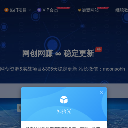
免费下载
日入2K
热门项目
VIP会员
加盟网站
继续
网创网赚 ∞ 稳定更新
网创资源&实战项目&365天稳定更新 站长微信：moonsohh
引流
挂机
抖音
快手
小红书
无人直播
知拾光