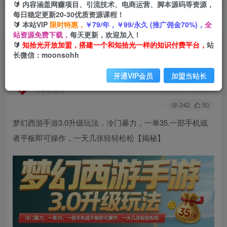
🔰 内容涵盖网赚项目、引流技术、电商运营、脚本源码等资源，
每日稳定更新20-30优质资源课程！
🔰 本站VIP
限时特惠，
￥79/年，￥99/永久 (推广佣金70%)，
全
首页
会员免费
正文
站资源免费下载，
每天更新，欢迎加入！
🔰
知拾光开放加盟，搭建一个和知拾光一样的知识付费平台，
站
梦幻西游手游3.0升级玩法，冷门暴力，一单35.一
长微信：moonsohh
部手机或者平板即可操作，一天几张轻轻松松
开通VIP会员
加盟当站长
知拾光
关注
私信
1年前发布
242
50
梦幻西游手游3.0升级玩法，冷门暴力，一单35.一部手机或
者平板即可操作，一天几张轻轻松松【揭秘】