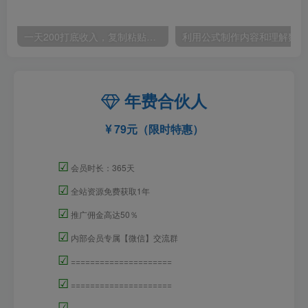
一天200打底收入，复制粘贴即可，一个适合任何人的项目！
利用
年费合伙人
79元（限时特惠）
☑
会员时长：365天
☑
全站资源免费获取1年
☑
推广佣金高达50％
☑
内部会员专属【微信】交流群
☑
=====================
☑
=====================
☑
=====================