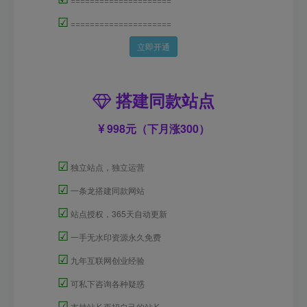
☑
=====================
立即开通
搭建同款站点
998元（下月涨300）
☑
独立站点，独立运营
☑
一条龙搭建同款网站
☑
站点授权，365天自动更新
☑
一手无水印资源永久免费
☑
九年互联网创业经验
☑
可私下咨询各种疑惑
☑
支持站长再招自己的站长