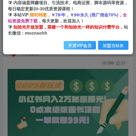
🔰 内容涵盖网赚项目、引流技术、电商运营、脚本源码等资源，
每日稳定更新20-30优质资源课程！
🔰 本站VIP
限时特惠，
￥79/年，￥99/永久 (推广佣金70%)，
全
首页
会员免费
正文
站资源免费下载，
每天更新，欢迎加入！
🔰
知拾光开放加盟，搭建一个和知拾光一样的知识付费平台，
站
小红书月入2万秘密曝光！绝版图书项目，一单就
长微信：moonsohh
赚99元！
开通VIP会员
加盟当站长
知拾光
关注
私信
1年前发布
288
21