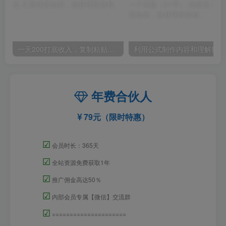
一天200打底收入，复制粘贴即可，一个适合任何人的项目！
利用
年费合伙人
79元（限时特惠）
☑
会员时长：365天
☑
全站资源免费获取1年
☑
推广佣金高达50％
☑
内部会员专属【微信】交流群
☑
=====================