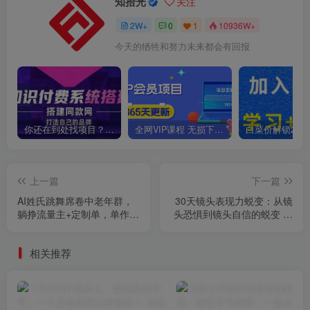
知拾光
关注
2W+
0
1
10936W+
今天的牺牲和努力未来都会有回报
你还在到处找项目？还在当韭菜？我靠卖项目一个月收入5万+，曾经我也是个失败者。
全网VIP课程 无损下载~
上一篇
下一篇
AI姓氏跳舞席卷中老年群，
30天镜头表现力蜕变：从镜
躺挣流量主+定制单，单作品
头恐惧到镜头自信的蜕变 形
日入8张
成独特的个人表现风格
相关推荐