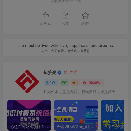
喜欢就支持一下吧
点赞
42
分享
收藏
Life must be lived with love, happiness, and dreams.
人生一定要有爱，有快乐，有梦想
知拾光
关注
2W+
0
1
10936W+
时光如水，总是无言。若你安好，便是晴天
你还在到处找项目？还在当韭菜？我靠卖项目一个月收入5万+，曾经我也是个失败者。
全网VIP课程 无损下载~