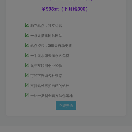
998元（下月涨300）
☑
独立站点，独立运营
☑
一条龙搭建同款网站
☑
站点授权，365天自动更新
☑
一手无水印资源永久免费
☑
九年互联网创业经验
☑
可私下咨询各种疑惑
☑
支持站长再招自己的站长
☑
一比一复制全套方法包落地
立即开通