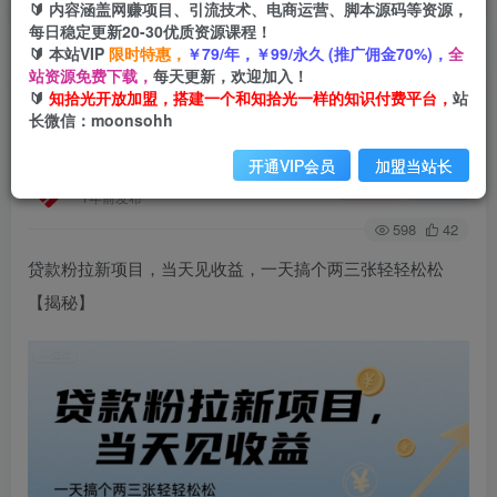
🔰 内容涵盖网赚项目、引流技术、电商运营、脚本源码等资源，
每日稳定更新20-30优质资源课程！
🔰 本站VIP
限时特惠，
￥79/年，￥99/永久 (推广佣金70%)，
全
首页
会员免费
正文
站资源免费下载，
每天更新，欢迎加入！
🔰
知拾光开放加盟，搭建一个和知拾光一样的知识付费平台，
站
贷款粉拉新项目，当天见收益，一天搞个两三张轻
长微信：moonsohh
轻松松
开通VIP会员
加盟当站长
知拾光
关注
私信
1年前发布
598
42
贷款粉拉新项目，当天见收益，一天搞个两三张轻轻松松
【揭秘】