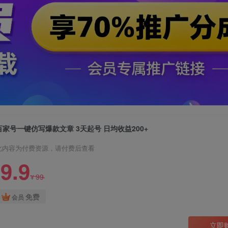
百家号一键仿写爆款文章 3天起号 日均收益200+
此内容为付费资源，请付费后查看
9.9
99
¥
免费
会员
立即