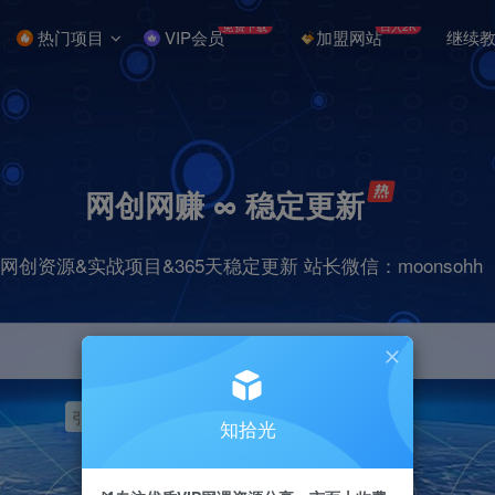
免费下载
日入2K
热门项目
VIP会员
加盟网站
继续
网创网赚 ∞ 稳定更新
网创资源&实战项目&365天稳定更新 站长微信：moonsohh
引流
挂机
抖音
快手
小红书
无人直播
知拾光