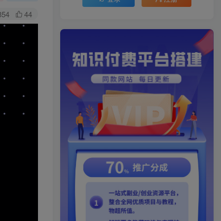
354
44