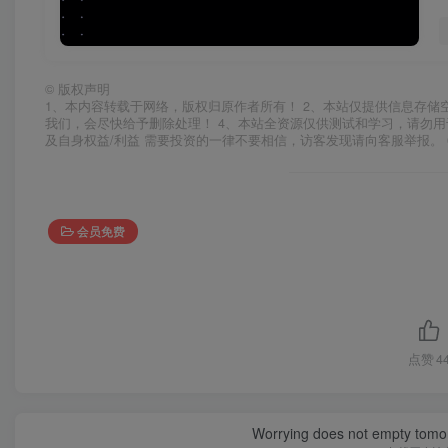
©
版权声明
1、本内容转载于网络，版权归原作者所有！ 2、本站仅提供信息存储
我们，会尽快给予删除处理！ 4、本站全资源仅供测试和学习，请勿用
及自身权益/利益 需要投资的一律不要相信，访客发现请向客服举报。 
会员免费
点赞
4
Worrying does not empty tomorro