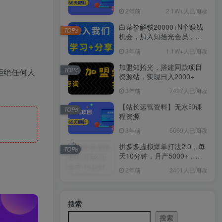
2年前
2.1W+人已阅读
白菜价解锁20000+N个赚钱
TOP3
机会，加入知拾光会员，全
站资源免费学习。
3年前
1.1W+人已阅读
加盟知拾光，搭建同款项目
TOP4
拒绝任何人
资源站，实现日入2000+
3年前
7427人已阅读
【站长运营资料】无水印课
TOP5
程资源
3年前
6669人已阅读
拼多多虚拟爆单打法2.0，每
TOP6
天10分钟，月产5000+，从0
到1赚收益教程
2年前
3401人已阅读
搜索
搜索