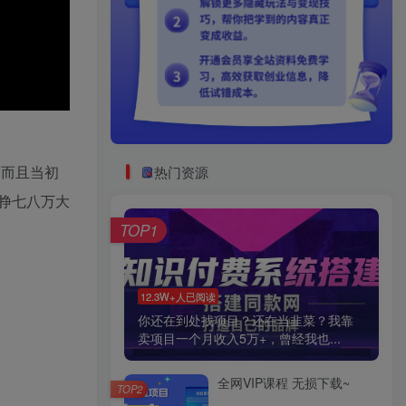
，而且当初
热门资源
挣七八万大
TOP1
12.3W+人已阅读
你还在到处找项目？还在当韭菜？我靠
卖项目一个月收入5万+，曾经我也...
全网VIP课程 无损下载~
TOP2