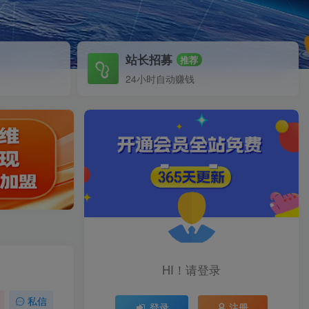
站长招募
推荐
24小时自动赚钱
HI！请登录
私信
登录
注册