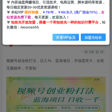
🔰 内容涵盖网赚项目、引流技术、电商运营、脚本源码等资源，
每日稳定更新20-30优质资源课程！
🔰 本站VIP
限时特惠，
￥79/年，￥99/永久 (推广佣金70%)，
全
首页
会员免费
正文
站资源免费下载，
每天更新，欢迎加入！
🔰
知拾光开放加盟，搭建一个和知拾光一样的知识付费平台，
站
视频号创业粉打法，日入1k，蓝海项目，市场需求
长微信：moonsohh
大，全程无脑操作，可复制
开通VIP会员
加盟当站长
知拾光
关注
私信
1年前发布
108
18
视频号创业粉打法，日入1k，蓝海项目，市场需求大，全程
无脑操作，可复制