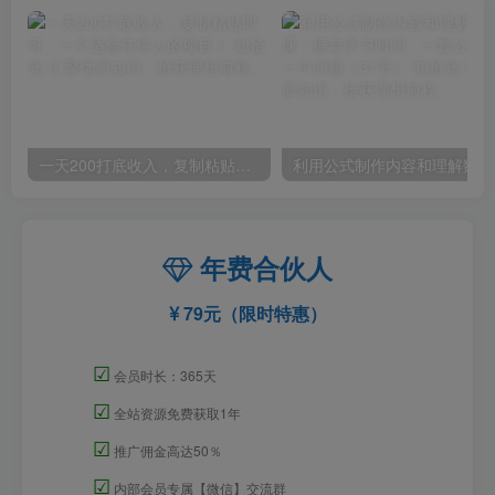
一天200打底收入，复制粘贴即可，一个适合任何人的项目！
利用
年费合伙人
79元（限时特惠）
☑
会员时长：365天
☑
全站资源免费获取1年
☑
推广佣金高达50％
☑
内部会员专属【微信】交流群