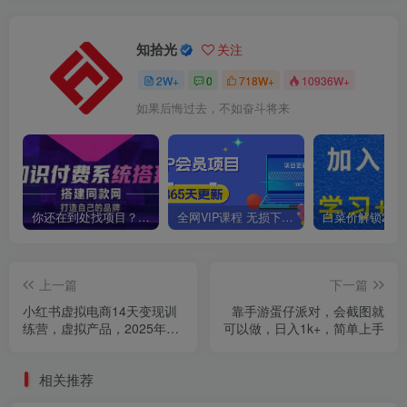
知拾光
关注
2W+
0
718W+
10936W+
如果后悔过去，不如奋斗将来
你还在到处找项目？还在当韭菜？我靠卖项目一个月收入5万+，曾经我也是个失败者。
全网VIP课程 无损下载~
上一篇
下一篇
小红书虚拟电商14天变现训
靠手游蛋仔派对，会截图就
练营，虚拟产品，2025年普
可以做，日入1k+，简单上手
通人在小红书最后的搞钱机
会
相关推荐