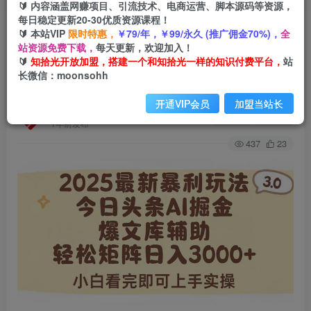
🔰 内容涵盖网赚项目、引流技术、电商运营、脚本源码等资源，
每日稳定更新20-30优质资源课程！
🔰 本站VIP
限时特惠，
￥79/年，￥99/永久 (推广佣金70%)，
全
首页
会员免费
正文
站资源免费下载，
每天更新，欢迎加入！
🔰
知拾光开放加盟，搭建一个和知拾光一样的知识付费平台，
站
2025年今日头条最新暴利玩法3.0，一键生成爆
长微信：moonsohh
款，轻松实现矩阵日入3000+
开通VIP会员
加盟当站长
知拾光
关注
私信
1年前发布
437
23