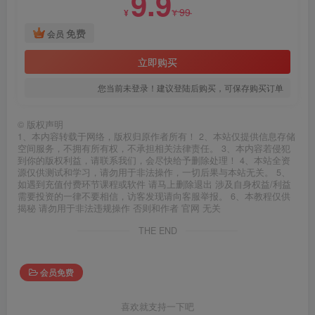
9.9
99
¥
¥
免费
会员
立即购买
您当前未登录！建议登陆后购买，可保存购买订单
©
版权声明
1、本内容转载于网络，版权归原作者所有！ 2、本站仅提供信息存储
空间服务，不拥有所有权，不承担相关法律责任。 3、本内容若侵犯
到你的版权利益，请联系我们，会尽快给予删除处理！ 4、本站全资
源仅供测试和学习，请勿用于非法操作，一切后果与本站无关。 5、
如遇到充值付费环节课程或软件 请马上删除退出 涉及自身权益/利益
需要投资的一律不要相信，访客发现请向客服举报。 6、本教程仅供
揭秘 请勿用于非法违规操作 否则和作者 官网 无关
THE END
会员免费
喜欢就支持一下吧