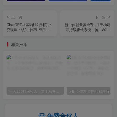
上一篇
下一篇
ChatGPT从基础认知到商业
新个体创业黄金课，7天构建
变现课：认知-技巧-应用-进
可持续赚钱系统，抢占2025
阶的完整学习闭环
红利
相关推荐
一天200打底收入，复制粘贴即可，一个适合任何人的项目！
利用
年费合伙人