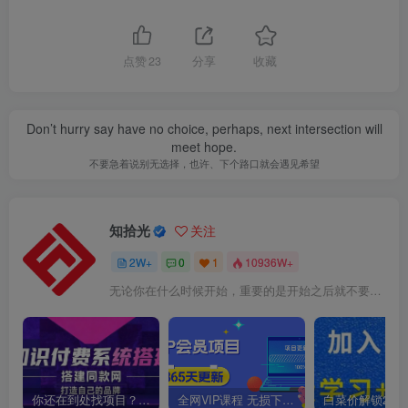
点赞
23
分享
收藏
Don’t hurry say have no choice, perhaps, next intersection will
meet hope.
不要急着说别无选择，也许、下个路口就会遇见希望
知拾光
关注
2W+
0
1
10936W+
无论你在什么时候开始，重要的是开始之后就不要停止
你还在到处找项目？还在当韭菜？我靠卖项目一个月收入5万+，曾经我也是个失败者。
全网VIP课程 无损下载~