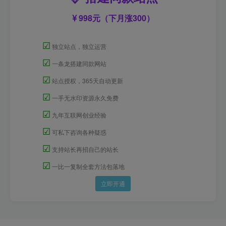
998元（下月涨300）
☑
独立站点，独立运营
☑
一条龙搭建同款网站
☑
站点授权，365天自动更新
☑
一手无水印资源永久免费
☑
九年互联网创业经验
☑
可私下咨询各种疑惑
☑
支持站长再招自己的站长
☑
一比一复制全套方法包落地
立即开通