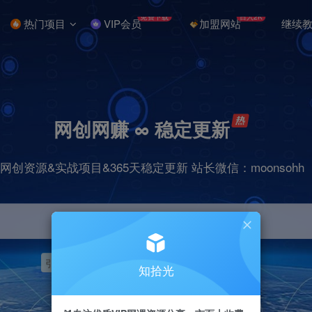
免费下载
日入2K
热门项目
VIP会员
加盟网站
继续
网创网赚 ∞ 稳定更新
网创资源&实战项目&365天稳定更新 站长微信：moonsohh
引流
挂机
抖音
快手
小红书
无人直播
知拾光