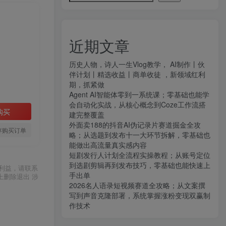
近期文章
历史人物，诗人一生Vlog教学， AI制作丨伙
伴计划丨精选收益丨商单收徒 ，新领域红利
期，抓紧做
Agent AI智能体零到一系统课；零基础也能学
会自动化实战，从核心概念到Coze工作流搭
购买
建完整覆盖
外面卖188的抖音AI伪记录片赛道掘金全攻
存购买订单
略；从选题到发布十一大环节拆解，零基础也
能做出高流量真实感内容
短剧发行人计划全流程实操教程；从账号定位
到选剧剪辑再到发布技巧，零基础也能快速上
利益，请联系
手出单
上删除退出 涉
2026名人语录短视频赛道全攻略；从文案撰
写到声音克隆部署，系统掌握涨粉变现双赢制
作技术