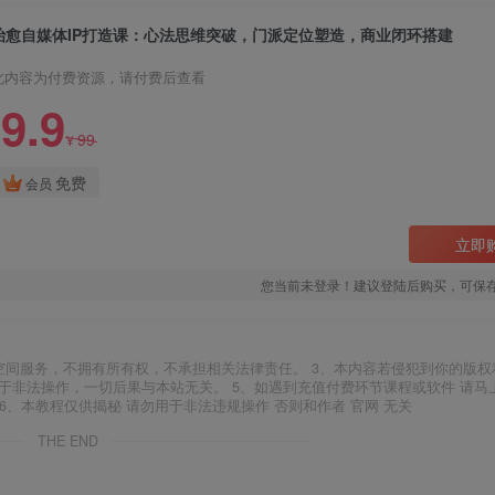
治愈自媒体IP打造课：心法思维突破，门派定位塑造，商业闭环搭建
此内容为付费资源，请付费后查看
9.9
99
¥
免费
会员
立即
您当前未登录！建议登陆后购买，可保
空间服务，不拥有所有权，不承担相关法律责任。 3、本内容若侵犯到你的版权
于非法操作，一切后果与本站无关。 5、如遇到充值付费环节课程或软件 请马
6、本教程仅供揭秘 请勿用于非法违规操作 否则和作者 官网 无关
THE END