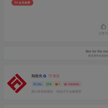
会员免费
点赞
2
Aim for the moo
把月亮作为你的
知拾光
关注
2W+
0
1
10936W+
我只有笑的很欢，忧伤才不会被看穿