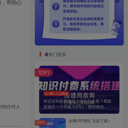
南，帮助心
热门资源
TOP1
12.3W+人已阅读
你还在到处找项目？还在当韭菜？我靠
拒绝任何人
卖项目一个月收入5万+，曾经我也...
全网VIP课程 无损下载~
TOP2