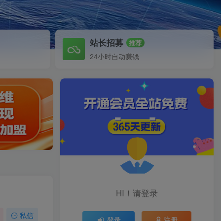
站长招募
推荐
24小时自动赚钱
HI！请登录
私信
登录
注册