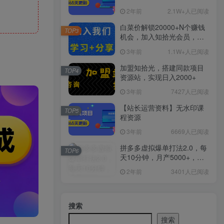
2年前
2.1W+人已阅读
白菜价解锁20000+N个赚钱
TOP3
机会，加入知拾光会员，全
站资源免费学习。
3年前
1.1W+人已阅读
加盟知拾光，搭建同款项目
TOP4
资源站，实现日入2000+
3年前
7427人已阅读
【站长运营资料】无水印课
TOP5
程资源
3年前
6669人已阅读
拼多多虚拟爆单打法2.0，每
TOP6
天10分钟，月产5000+，从0
到1赚收益教程
2年前
3401人已阅读
搜索
搜索