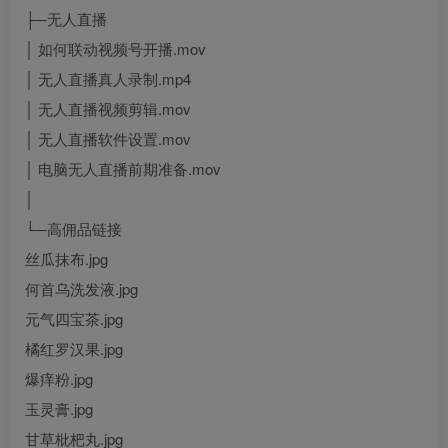
├─无人直播
│ 如何联动视频号开播.mov
│ 无人直播真人录制.mp4
│ 无人直播视频剪辑.mov
│ 无人直播软件设置.mov
│ 电脑无人直播前期准备.mov
│
└─高佣品链接
丝瓜抹布.jpg
何首乌洗发液.jpg
元气四宝茶.jpg
橘红罗汉果.jpg
爆痒粉.jpg
玉灵膏.jpg
甘草枇杷丸.jpg