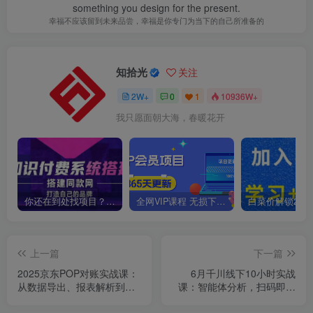
something you design for the present.
幸福不应该留到未来品尝，幸福是你专门为当下的自己所准备的
知拾光
关注
2W+
0
1
10936W+
我只愿面朝大海，春暖花开
你还在到处找项目？还在当韭菜？我靠卖项目一个月收入5万+，曾经我也是个失败者。
全网VIP课程 无损下载~
上一篇
下一篇
2025京东POP对账实战课：
6月千川线下10小时实战
从数据导出、报表解析到成
课：智能体分析，扫码即用
本核算的全流程财务处理
系统，品牌营销策略