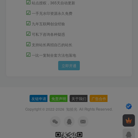
☑
站点授权，365天自动更新
☑
一手无水印资源永久免费
☑
九年互联网创业经验
☑
可私下咨询各种疑惑
☑
支持站长再招自己的站长
☑
一比一复制全套方法包落地
立即开通
友链申请
-
免责声明
-
关于我们
-
广告合作
-
Copyright © 2022-2026
知拾光
All Rights Reserved.