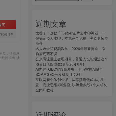
近期文章
购买
太香了！这款千问视频/图片去水印神器，一
存购买订单
键搞定烦人水印，本地完全免费，浏览器拓展
插件
名人语录短视频教学，2026年最新赛道，涨
利益，请联系
粉变现两不误
上删除退出 涉
公众号流量主变现项目，普通人也能通过这个
项目日入四位数(更新26年8月)
AI内容+GEO实战白皮书，全面掌握AI量产
SOP与GEO分发机制【文档】
互联网新个体创业课｜从零搭建低成本小生
意，商业思维+商业模式+流量实战+个人成长
全闭环教程
近期评论