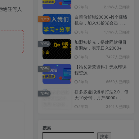
2年前
2.1W+人已阅读
拒绝任何人
白菜价解锁20000+N个赚钱
TOP3
机会，加入知拾光会员，全
站资源免费学习。
3年前
1.1W+人已阅读
加盟知拾光，搭建同款项目
TOP4
资源站，实现日入2000+
3年前
7427人已阅读
【站长运营资料】无水印课
TOP5
程资源
3年前
6669人已阅读
拼多多虚拟爆单打法2.0，每
TOP6
天10分钟，月产5000+，从0
到1赚收益教程
2年前
3401人已阅读
搜索
搜索