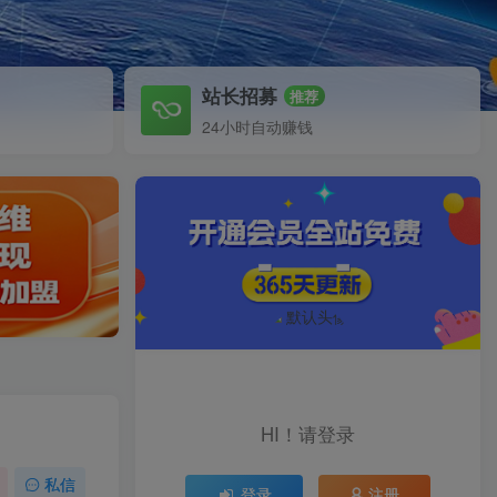
站长招募
推荐
24小时自动赚钱
HI！请登录
私信
登录
注册