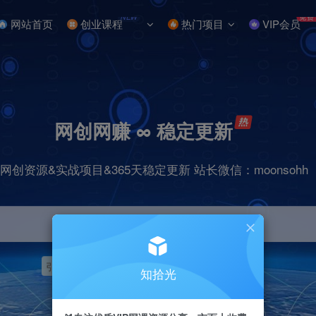
NEW
免费
网站首页
创业课程
热门项目
VIP会员
网创网赚 ∞ 稳定更新
网创资源&实战项目&365天稳定更新 站长微信：moonsohh
引流
挂机
抖音
快手
小红书
无人直播
知拾光