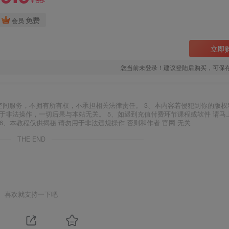
¥
免费
会员
立即
您当前未登录！建议登陆后购买，可保
空间服务，不拥有所有权，不承担相关法律责任。 3、本内容若侵犯到你的版权
于非法操作，一切后果与本站无关。 5、如遇到充值付费环节课程或软件 请马
6、本教程仅供揭秘 请勿用于非法违规操作 否则和作者 官网 无关
THE END
喜欢就支持一下吧