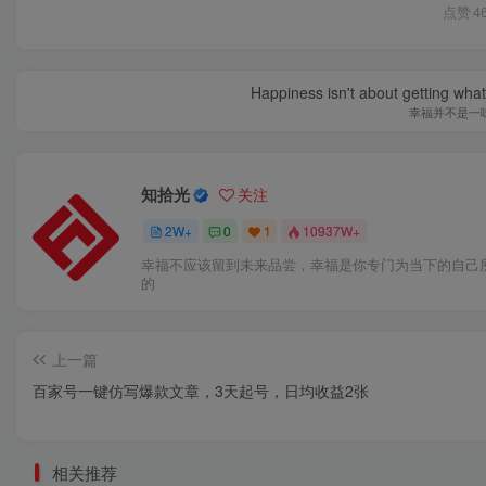
点赞
4
Happiness isn't about getting what 
幸福并不是一
知拾光
关注
2W+
0
1
10937W+
幸福不应该留到未来品尝，幸福是你专门为当下的自己
的
上一篇
百家号一键仿写爆款文章，3天起号，日均收益2张
相关推荐