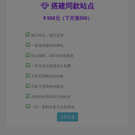
搭建同款站点
998元（下月涨300）
☑
独立站点，独立运营
☑
一条龙搭建同款网站
☑
站点授权，365天自动更新
☑
一手无水印资源永久免费
☑
九年互联网创业经验
☑
可私下咨询各种疑惑
☑
支持站长再招自己的站长
☑
一比一复制全套方法包落地
立即开通