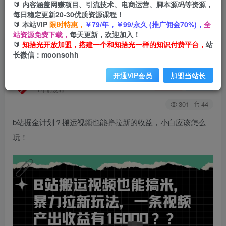
🔰 内容涵盖网赚项目、引流技术、电商运营、脚本源码等资源，
每日稳定更新20-30优质资源课程！
🔰 本站VIP
限时特惠，
￥79/年，￥99/永久 (推广佣金70%)，
全
首页
会员免费
正文
站资源免费下载，
每天更新，欢迎加入！
🔰
知拾光开放加盟，搭建一个和知拾光一样的知识付费平台，
站
b站掘金计划？搬运视频也能挣拉新的收益，小白
长微信：moonsohh
应该怎么玩！
开通VIP会员
加盟当站长
知拾光
关注
私信
1年前发布
301
44
b站掘金计划？搬运视频也能挣拉新的收益，小白应该怎么
玩！