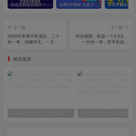
你还在到处找项目？还在当韭菜？我靠卖项目一个月收入5万+，曾经我也是个失败者。
全网VIP课程 无损下载~
上一篇
下一篇
2025年零撸手机项目，二十
评论截图，收益一个0.5元，
秒一单，纯薅羊毛，一天
一分钟一单，有手机就能
200+做就有
做，上不封顶，可无限做，
一天大几张
相关推荐
一天200打底收入，复制粘贴即可，一个适合任何人的项目！
利用