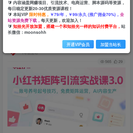
🔰 内容涵盖网赚项目、引流技术、电商运营、脚本源码等资源，
每日稳定更新20-30优质资源课程！
🔰 本站VIP
限时特惠，
￥79/年，￥99/永久 (推广佣金70%)，
全
首页
创业课程
会员免费
正文
站资源免费下载，
每天更新，欢迎加入！
🔰
知拾光开放加盟，搭建一个和知拾光一样的知识付费平台，
站
小红书矩阵引流实战课3.0：账号养号起号技巧，
长微信：moonsohh
免裴矩阵运营，AI内容生产
开通VIP会员
加盟当站长
知拾光
关注
私信
1年前发布
565
29