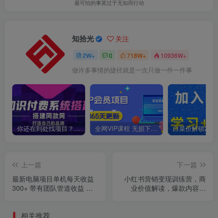
最可怕的事莫过于无知而行动
知拾光
关注
2W+
0
718W+
10936W+
做许多事情的捷径就是一次只做一件一件事
你还在到处找项目？还在当韭菜？我靠卖项目一个月收入5万+，曾经我也是个失败者。
全网VIP课程 无损下载~
上一篇
下一篇
最新电脑项目单机每天收益
小红书营销变现训练营，商
300+ 带有团队管道收益 可
业价值解读，爆款内容打
无限放大 月入过万…
造，AI高效起号
相关推荐