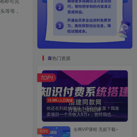
布即可完
镜头等等，
热门资源
TOP1
12.3W+人已阅读
你还在到处找项目？还在当韭菜？我靠
卖项目一个月收入5万+，曾经我也...
全网VIP课程 无损下载~
TOP2