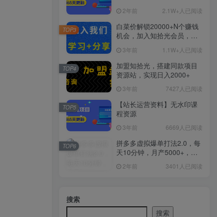
2年前
2.1W+人已阅读
白菜价解锁20000+N个赚钱
TOP3
机会，加入知拾光会员，全
站资源免费学习。
3年前
1.1W+人已阅读
加盟知拾光，搭建同款项目
TOP4
资源站，实现日入2000+
3年前
7427人已阅读
【站长运营资料】无水印课
TOP5
程资源
3年前
6669人已阅读
拼多多虚拟爆单打法2.0，每
TOP6
天10分钟，月产5000+，从0
到1赚收益教程
2年前
3401人已阅读
搜索
搜索