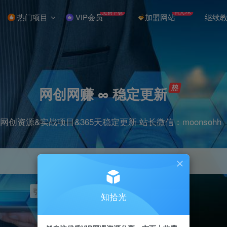
免费下载
日入2K
热门项目
VIP会员
加盟网站
继续
网创网赚 ∞ 稳定更新
网创资源&实战项目&365天稳定更新 站长微信：moonsohh
引流
挂机
抖音
快手
小红书
无人直播
知拾光