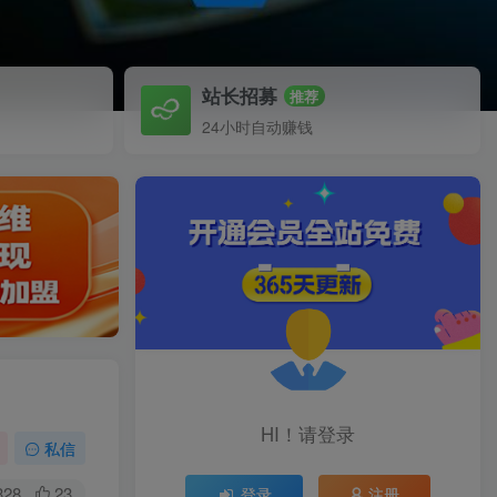
站长招募
推荐
24小时自动赚钱
HI！请登录
私信
328
23
登录
注册