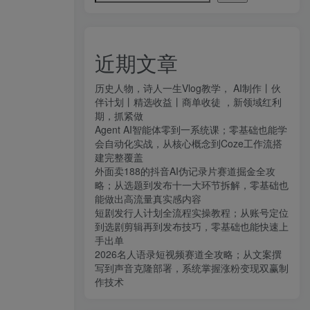
近期文章
历史人物，诗人一生Vlog教学， AI制作丨伙
伴计划丨精选收益丨商单收徒 ，新领域红利
期，抓紧做
Agent AI智能体零到一系统课；零基础也能学
会自动化实战，从核心概念到Coze工作流搭
建完整覆盖
外面卖188的抖音AI伪记录片赛道掘金全攻
略；从选题到发布十一大环节拆解，零基础也
能做出高流量真实感内容
短剧发行人计划全流程实操教程；从账号定位
到选剧剪辑再到发布技巧，零基础也能快速上
手出单
2026名人语录短视频赛道全攻略；从文案撰
写到声音克隆部署，系统掌握涨粉变现双赢制
作技术