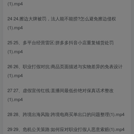
(1).mp4
24 24.擦边大牌被罚，法人能不能捞?怎么避免擦边侵权
(1).mp4
25 25、多平台经营雷区:拼多多抖音小店重复铺货处罚
(1).mp4
26 26、职业打假对抗:商品页面描述与实物差异的免表设计
(1).mp4
27 27、虚假宣传红线:直播间最低价绝对保真话术整改
(1).mp4
28 28、跨境出海风险:跨境电商买单出口的问题整理(1).mp4
29 29、危机公关策路:如何应对职业打假人恶意索赔(1).mp4