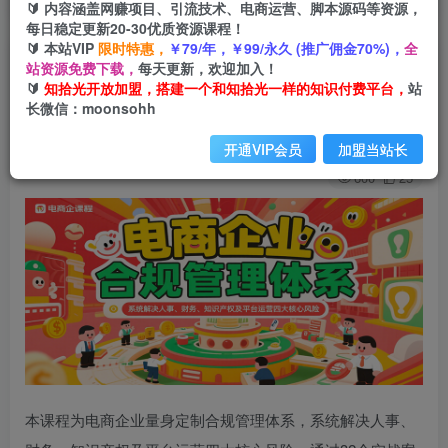
🔰 内容涵盖网赚项目、引流技术、电商运营、脚本源码等资源，
每日稳定更新20-30优质资源课程！
🔰 本站VIP
限时特惠，
￥79/年，￥99/永久 (推广佣金70%)，
全
电商企业合规管理体系，系统解决人事、财务、知
站资源免费下载，
每天更新，欢迎加入！
🔰
知拾光开放加盟，搭建一个和知拾光一样的知识付费平台，
站
识产权及平台运营四大核心风险
长微信：moonsohh
知拾光
关注
私信
开通VIP会员
加盟当站长
1年前发布
600
25
本课程为电商企业量身定制合规管理体系，系统解决人事、