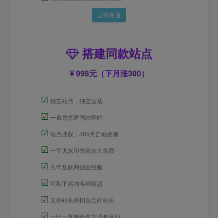
立即开通
搭建同款站点
998元（下月涨300）
☑
独立站点，独立运营
☑
一条龙搭建同款网站
☑
站点授权，365天自动更新
☑
一手无水印资源永久免费
☑
九年互联网创业经验
☑
可私下咨询各种疑惑
☑
支持站长再招自己的站长
☑
一比一复制全套方法包落地