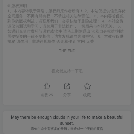
©
版权声明
1、本内容转载于网络，版权归原作者所有！ 2、本站仅提供信息存储
空间服务，不拥有所有权，不承担相关法律责任。 3、本内容若侵犯
到你的版权利益，请联系我们，会尽快给予删除处理！ 4、本站全资
源仅供测试和学习，请勿用于非法操作，一切后果与本站无关。 5、
如遇到充值付费环节课程或软件 请马上删除退出 涉及自身权益/利益
需要投资的一律不要相信，访客发现请向客服举报。 6、本教程仅供
揭秘 请勿用于非法违规操作 否则和作者 官网 无关
THE END
喜欢就支持一下吧
点赞
25
分享
收藏
May there be enough clouds in your life to make a beautiful
sunset.
愿你生命中有够多的云翳，来造成一个美丽的黄昏