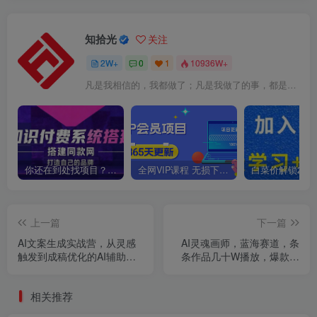
知拾光
关注
2W+
0
1
10936W+
凡是我相信的，我都做了；凡是我做了的事，都是全身心地投入去做的
你还在到处找项目？还在当韭菜？我靠卖项目一个月收入5万+，曾经我也是个失败者。
全网VIP课程 无损下载~
上一篇
下一篇
AI文案生成实战营，从灵感
AI灵魂画师，蓝海赛道，条
触发到成稿优化的AI辅助创
条作品几十W播放，爆款不
作全流程
断
相关推荐