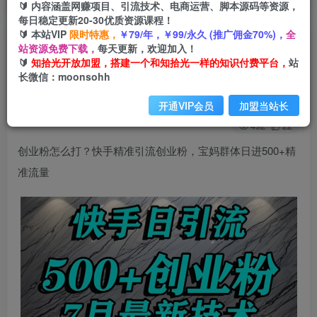
🔰 内容涵盖网赚项目、引流技术、电商运营、脚本源码等资源，
每日稳定更新20-30优质资源课程！
🔰 本站VIP
限时特惠，
￥79/年，￥99/永久 (推广佣金70%)，
全
创业粉怎么打？快手精准引流创业粉，宝妈群体日
站资源免费下载，
每天更新，欢迎加入！
🔰
知拾光开放加盟，搭建一个和知拾光一样的知识付费平台，
站
进500+精准流量
长微信：moonsohh
知拾光
关注
私信
开通VIP会员
加盟当站长
1年前发布
492
22
创业粉怎么打？快手精准引流创业粉，宝妈群体日进500+精
准流量