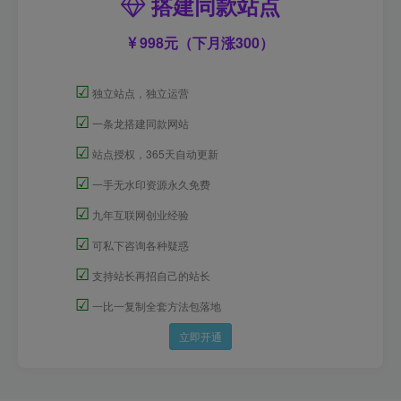
搭建同款站点
998元（下月涨300）
☑
独立站点，独立运营
☑
一条龙搭建同款网站
☑
站点授权，365天自动更新
☑
一手无水印资源永久免费
☑
九年互联网创业经验
☑
可私下咨询各种疑惑
☑
支持站长再招自己的站长
☑
一比一复制全套方法包落地
立即开通