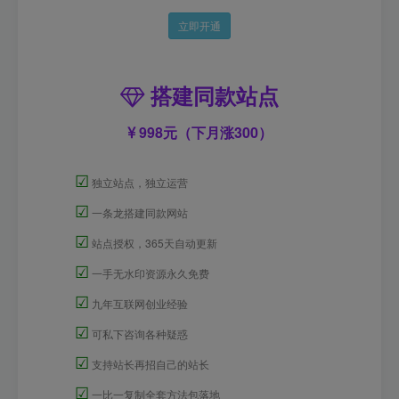
立即开通
搭建同款站点
998元（下月涨300）
☑
独立站点，独立运营
☑
一条龙搭建同款网站
☑
站点授权，365天自动更新
☑
一手无水印资源永久免费
☑
九年互联网创业经验
☑
可私下咨询各种疑惑
☑
支持站长再招自己的站长
☑
一比一复制全套方法包落地