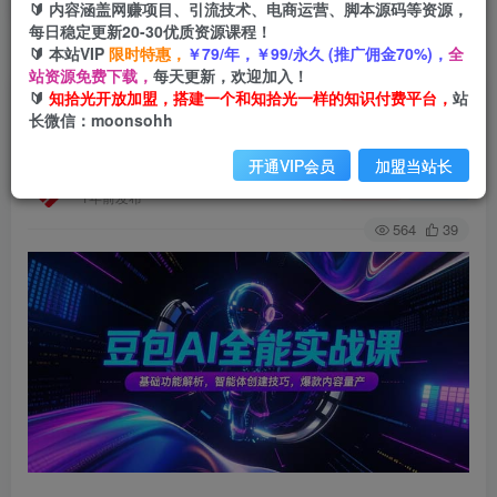
🔰 内容涵盖网赚项目、引流技术、电商运营、脚本源码等资源，
每日稳定更新20-30优质资源课程！
🔰 本站VIP
限时特惠，
￥79/年，￥99/永久 (推广佣金70%)，
全
首页
创业课程
会员免费
正文
站资源免费下载，
每天更新，欢迎加入！
🔰
知拾光开放加盟，搭建一个和知拾光一样的知识付费平台，
站
豆包AI全能实战课，基础功能解析，智能体创建技
长微信：moonsohh
巧，爆款内容量产
开通VIP会员
加盟当站长
知拾光
关注
私信
1年前发布
564
39