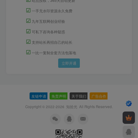
站点授权，365天自动更新
☑
一手无水印资源永久免费
☑
九年互联网创业经验
☑
可私下咨询各种疑惑
☑
支持站长再招自己的站长
☑
一比一复制全套方法包落地
立即开通
友链申请
-
免责声明
-
关于我们
-
广告合作
-
Copyright © 2022-2026
知拾光
All Rights Reserved.