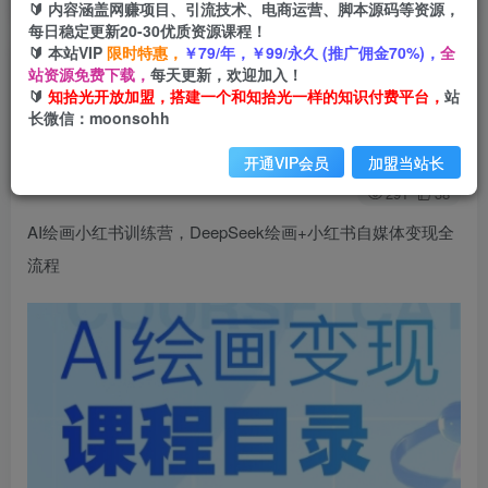
🔰 内容涵盖网赚项目、引流技术、电商运营、脚本源码等资源，
每日稳定更新20-30优质资源课程！
🔰 本站VIP
限时特惠，
￥79/年，￥99/永久 (推广佣金70%)，
全
AI绘画小红书训练营，DeepSeek绘画+小红书自
站资源免费下载，
每天更新，欢迎加入！
🔰
知拾光开放加盟，搭建一个和知拾光一样的知识付费平台，
站
媒体变现全流程
长微信：moonsohh
知拾光
关注
私信
开通VIP会员
加盟当站长
1年前发布
291
38
AI绘画小红书训练营，DeepSeek绘画+小红书自媒体变现全
流程