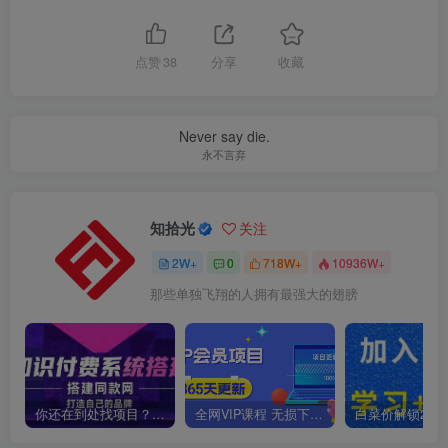
点赞
38
分享
收藏
Never say die.
永不言弃
知拾光
关注
2W+
0
718W+
10936W+
那些单独飞翔的人拥有最强大的翅膀
你还在到处找项目？还在当韭菜？我靠卖项目一个月收入5万+，曾经我也是个失败者。
全网VIP课程 无损下载~