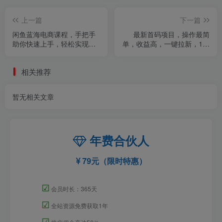
上一篇
下一篇
闲鱼蓝海电商课程，手把手
最新首码项目，操作最简
助你快速上手，轻松实现闲
单，收益高，一键拉新，1个
鱼稳定盈利
小时单号可50+，小项目认
真做每天5张+收益
相关推荐
暂无相关文章
年费合伙人
79元（限时特惠）
☑
会员时长：365天
☑
全站资源免费获取1年
☑