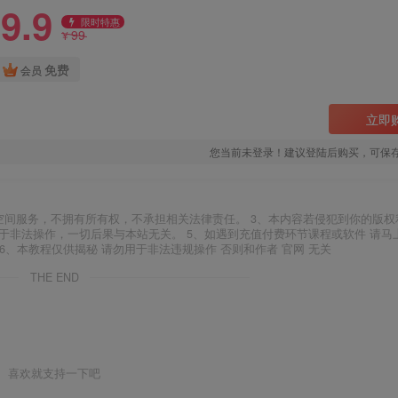
9.9
限时特惠
99
¥
免费
会员
立即
您当前未登录！建议登陆后购买，可保
空间服务，不拥有所有权，不承担相关法律责任。 3、本内容若侵犯到你的版权
于非法操作，一切后果与本站无关。 5、如遇到充值付费环节课程或软件 请马
6、本教程仅供揭秘 请勿用于非法违规操作 否则和作者 官网 无关
THE END
喜欢就支持一下吧