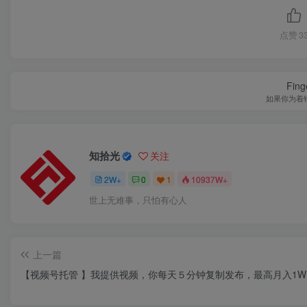
点赞
3
Finge
如果你为着
知拾光
关注
2W+
0
1
10937W+
世上无难事，只怕有心人
上一篇
【视频号托管 】我提供视频，你每天５分钟复制发布，最高月入1W