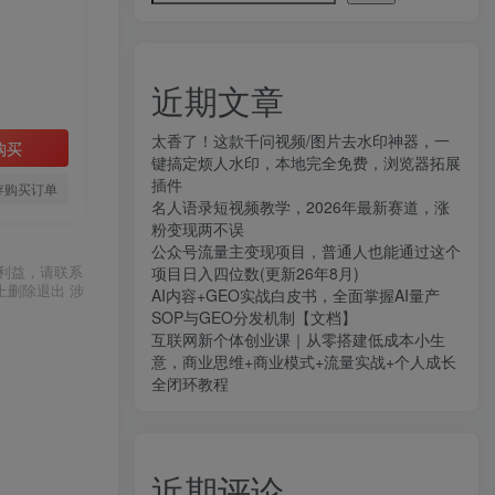
近期文章
太香了！这款千问视频/图片去水印神器，一
购买
键搞定烦人水印，本地完全免费，浏览器拓展
插件
存购买订单
名人语录短视频教学，2026年最新赛道，涨
粉变现两不误
公众号流量主变现项目，普通人也能通过这个
利益，请联系
项目日入四位数(更新26年8月)
上删除退出 涉
AI内容+GEO实战白皮书，全面掌握AI量产
SOP与GEO分发机制【文档】
互联网新个体创业课｜从零搭建低成本小生
意，商业思维+商业模式+流量实战+个人成长
全闭环教程
近期评论