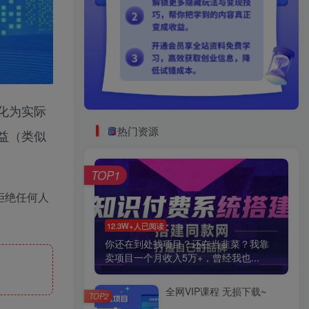
化为实际
热门资源
益（类似
TOP1
拒绝任何人
12.3W+人已阅读
你还在到处找项目？还在当韭菜？我靠
卖项目一个月收入5万+，曾经我也...
全网VIP课程 无损下载~
TOP2