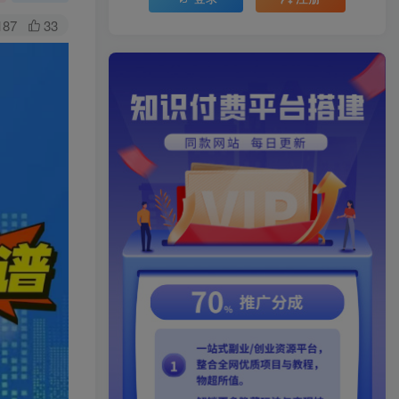
187
33