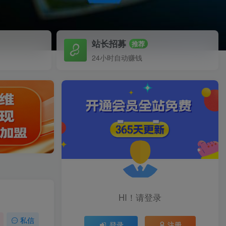
站长招募
推荐
24小时自动赚钱
HI！请登录
私信
登录
注册