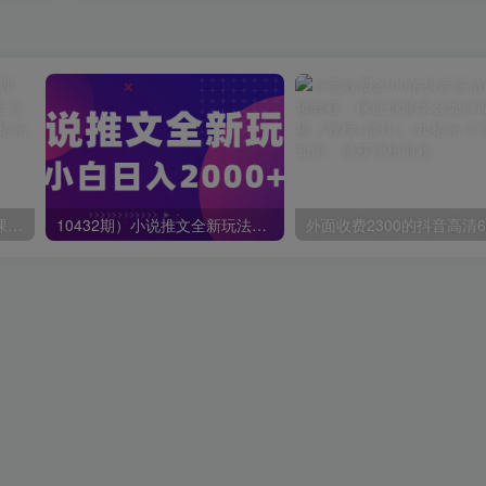
蟹老板·打爆个人IP底层实操课，教你成熟专业的打造IP技能，全方位带你做成一个能商业化IP
10432期）小说推文全新玩法，5分钟一条原创视频，结合中视频bilibili赚多份收益