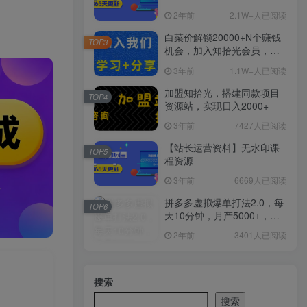
2年前
2.1W+人已阅读
白菜价解锁20000+N个赚钱
TOP3
机会，加入知拾光会员，全
站资源免费学习。
3年前
1.1W+人已阅读
加盟知拾光，搭建同款项目
TOP4
资源站，实现日入2000+
3年前
7427人已阅读
【站长运营资料】无水印课
TOP5
程资源
3年前
6669人已阅读
拼多多虚拟爆单打法2.0，每
TOP6
天10分钟，月产5000+，从0
到1赚收益教程
2年前
3401人已阅读
搜索
搜索