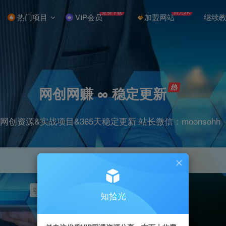
免费下载
日入2K
热门项目
VIP会员
加盟网站
继续
网创网赚 ∞ 稳定更新
网创资源&实战项目&365天稳定更新 站长微信：moonsohh
引流
挂机
抖音
快手
小红书
无人直播
知拾光