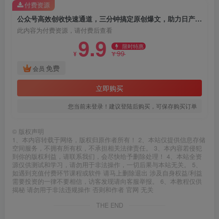
付费资源
公众号高效创收快速通道，三分钟搞定原创爆文，助力日产300+
此内容为付费资源，请付费后查看
9.9
限时特惠
99
¥
¥
免费
会员
立即购买
您当前未登录！建议登陆后购买，可保存购买订单
©
版权声明
1、本内容转载于网络，版权归原作者所有！ 2、本站仅提供信息存储
空间服务，不拥有所有权，不承担相关法律责任。 3、本内容若侵犯
到你的版权利益，请联系我们，会尽快给予删除处理！ 4、本站全资
源仅供测试和学习，请勿用于非法操作，一切后果与本站无关。 5、
如遇到充值付费环节课程或软件 请马上删除退出 涉及自身权益/利益
需要投资的一律不要相信，访客发现请向客服举报。 6、本教程仅供
揭秘 请勿用于非法违规操作 否则和作者 官网 无关
THE END