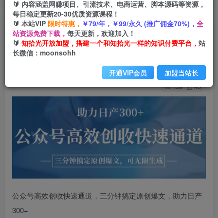
🔰 内容涵盖网赚项目、引流技术、电商运营、脚本源码等资源，
每日稳定更新20-30优质资源课程！
🔰 本站VIP
限时特惠，
￥79/年，￥99/永久 (推广佣金70%)，
全
公众号高效创收快速通道，三分钟搞定原创爆文，
站资源免费下载，
每天更新，欢迎加入！
🔰
知拾光开放加盟，搭建一个和知拾光一样的知识付费平台，
站
助力日产300+
长微信：moonsohh
知拾光
关注
私信
开通VIP会员
加盟当站长
1年前发布
159
45
公众号高效创收快速通道，三分钟搞定原创爆文，助力日产
300+