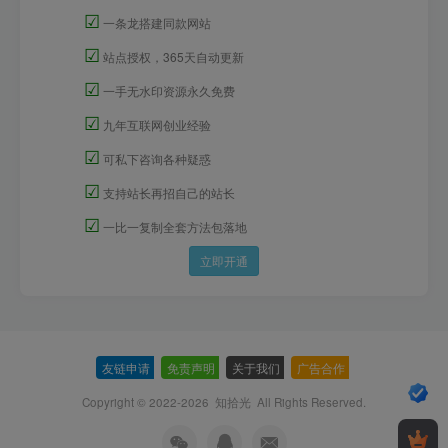
☑
一条龙搭建同款网站
☑
站点授权，365天自动更新
☑
一手无水印资源永久免费
☑
九年互联网创业经验
☑
可私下咨询各种疑惑
☑
支持站长再招自己的站长
☑
一比一复制全套方法包落地
立即开通
友链申请
-
免责声明
-
关于我们
-
广告合作
-
Copyright © 2022-2026
知拾光
All Rights Reserved.